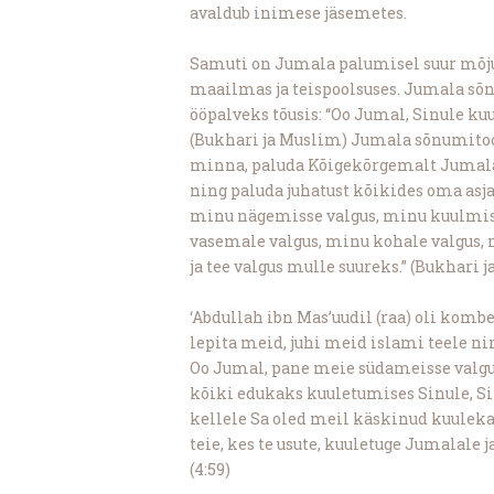
avaldub inimese jäsemetes.
Samuti on Jumala palumisel suur mõju 
maailmas ja teispoolsuses. Jumala sõn
ööpalveks tõusis: “Oo Jumal, Sinule kuul
(Bukhari ja Muslim) Jumala sõnumitooja
minna, paluda Kõigekõrgemalt Jumalal
ning paluda juhatust kõikides oma asja
minu nägemisse valgus, minu kuulmise
vasemale valgus, minu kohale valgus, m
ja tee valgus mulle suureks.” (Bukhari 
‘Abdullah ibn Mas’uudil (raa) oli komb
lepita meid, juhi meid islami teele ni
Oo Jumal, pane meie südameisse valgus
kõiki edukaks kuuletumises Sinule, 
kellele Sa oled meil käskinud kuulekas
teie, kes te usute, kuuletuge Jumalale j
(4:59)