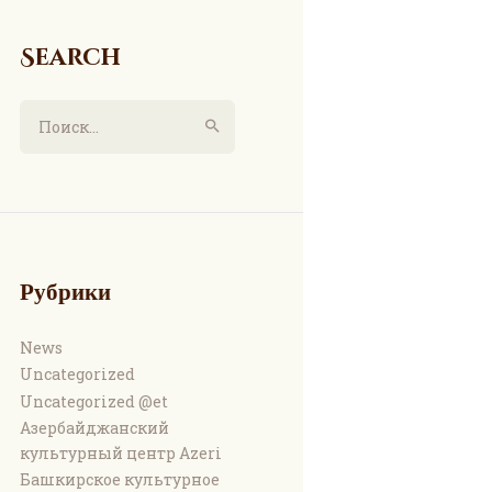
Search
Найти:
Рубрики
News
Uncategorized
Uncategorized @et
Азербайджанский
культурный центр Azeri
Башкирское культурное