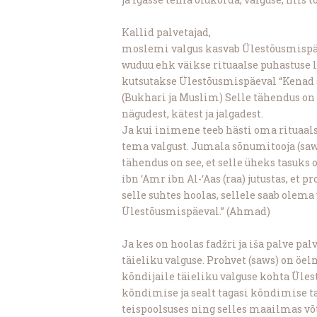
Kallid palvetajad,
moslemi valgus kasvab Ülestõusmispäe
wuduu ehk väikse rituaalse puhastuse l
kutsutakse Ülestõusmispäeval “Kenad sä
(Bukhari ja Muslim) Selle tähendus on
nägudest, kätest ja jalgadest.
Ja kui inimene teeb hästi oma rituaal
tema valgust. Jumala sõnumitooja (saws
tähendus on see, et selle üheks tasuks
ibn ‘Amr ibn Al-‘Aas (raa) jutustas, et p
selle suhtes hoolas, sellele saab olema
Ülestõusmispäeval.” (Ahmad)
Ja kes on hoolas fadžri ja iša palve p
täieliku valguse. Prohvet (saws) on 
kõndijaile täieliku valguse kohta Üle
kõndimise ja sealt tagasi kõndimise t
teispoolsuses ning selles maailmas võ