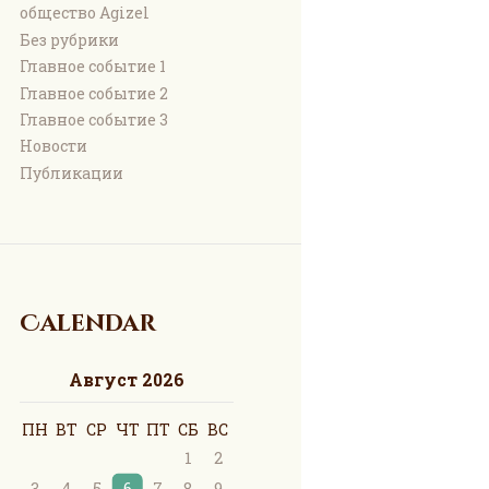
общество Agizel
Без рубрики
Главное событие 1
Главное событие 2
Главное событие 3
Новости
Публикации
Calendar
Август 2026
ПН
ВТ
СР
ЧТ
ПТ
СБ
ВС
1
2
3
4
5
6
7
8
9