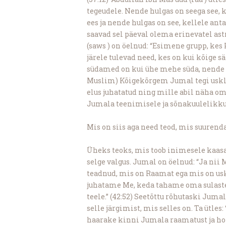
tegeudele. Nende hulgas on seega see,
ees ja nende hulgas on see, kellele an
saavad sel päeval olema erinevatel as
(saws ) on öelnud: “Esimene grupp, kes 
järele tulevad need, kes on kui kõige s
südamed on kui ühe mehe süda, nende va
Muslim) Kõigekõrgem Jumal tegi uskli
elus juhatatud ning mille abil näha om
Jumala teenimisele ja sõnakuulelikku
Mis on siis aga need teod, mis suurenda
Üheks teoks, mis toob inimesele kaasa 
selge valgus. Jumal on öelnud: “Ja nii
teadnud, mis on Raamat ega mis on usk
juhatame Me, keda tahame oma sulaste 
teele.” (42:52) Seetõttu rõhutaski Juma
selle järgimist, mis selles on. Ta ütles:
haarake kinni Jumala raamatust ja hoi