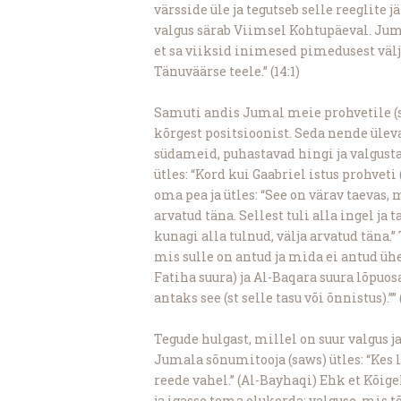
värsside üle ja tegutseb selle reeglite 
valgus särab Viimsel Kohtupäeval. Jum
et sa viiksid inimesed pimedusest väl
Tänuväärse teele.” (14:1)
Samuti andis Jumal meie prohvetile (sa
kõrgest positsioonist. Seda nende ülev
südameid, puhastavad hingi ja valgusta
ütles: “Kord kui Gaabriel istus prohveti 
oma pea ja ütles: “See on värav taevas, 
arvatud täna. Sellest tuli alla ingel ja t
kunagi alla tulnud, välja arvatud täna.”
mis sulle on antud ja mida ei antud üh
Fatiha suura) ja Al-Baqara suura lõpuosa
antaks see (st selle tasu või õnnistus).”
Tegude hulgast, millel on suur valgus j
Jumala sõnumitooja (saws) ütles: “Kes l
reede vahel.” (Al-Bayhaqi) Ehk et Kõ
ja igasse tema olukorda; valguse, mis 