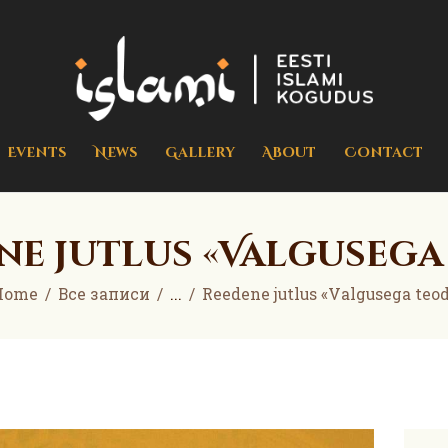
Home
Events
islami.ee
Eesti Islami Kogudus
News
Gallery
Events
News
Gallery
About
Contact
About
Contact
ne jutlus «Valgusega
Donate
Home
Все записи
...
Reedene jutlus «Valgusega teo