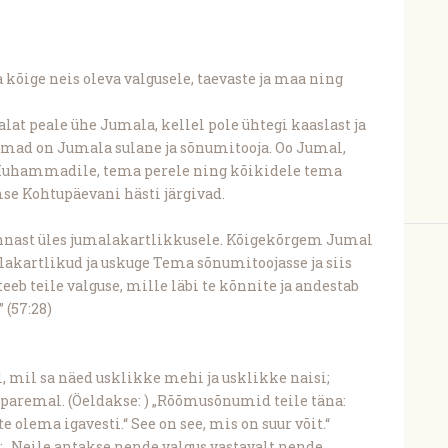
a kõige neis oleva valgusele, taevaste ja maa ning
malat peale ühe Jumala, kellel pole ühtegi kaaslast ja
mad on Jumala sulane ja sõnumitooja. Oo Jumal,
 Muhammadile, tema perele ning kõikidele tema
mse Kohtupäevani hästi järgivad.
eennast üles jumalakartlikkusele. Kõigekõrgem Jumal
malakartlikud ja uskuge Tema sõnumitoojasse ja siis
eeb teile valguse, mille läbi te kõnnite ja andestab
 (57:28)
 mil sa näed usklikke mehi ja usklikke naisi;
 paremal. (Öeldakse: ) „Rõõmusõnumid teile täna:
te olema igavesti.“ See on see, mis on suur võit.“
es: „Neile antakse nende valgus vastavalt nende