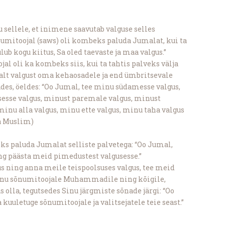
sellele, et inimene saavutab valguse selles
umitoojal (saws) oli kombeks paluda Jumalat, kui ta
ub kogu kiitus, Sa oled taevaste ja maa valgus.”
l oli ka kombeks siis, kui ta tahtis palveks välja
t valgust oma kehaosadele ja end ümbritsevale
des, öeldes: “Oo Jumal, tee minu südamesse valgus,
sse valgus, minust paremale valgus, minust
inu alla valgus, minu ette valgus, minu taha valgus
ja Muslim)
eks paluda Jumalat selliste palvetega: “Oo Jumal,
ng päästa meid pimedustest valgusesse.”
 ning anna meile teispoolsuses valgus, tee meid
Sinu sõnumitoojale Muhammadile ning kõigile,
 olla, tegutsedes Sinu järgmiste sõnade järgi: “Oo
a kuuletuge sõnumitoojale ja valitsejatele teie seast.”