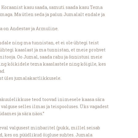
l Koraanist kasu saada, samuti saada kasu Tema
emaga. Ma ütlen seda ja palun Jumalalt endale ja
Ta on Andestav ja Armuline.
ale ning ma tunnistan, et ei ole ühtegi teist
 ühtegi kaaslast ja ma tunnistan, et meie prohvet
ooja. Oo Jumal, saada rahu ja õnnistusi meie
g kõikidele tema kaaslastele ning kõigile, kes
ad.
st üles jumalakartlikkusele.
nakuulelikkuse teod toovad inimesele kaasa sära
alguse selles ilmas ja teispooluses. Üks vagadest
üdames ja sära näos.”
al valgusest minbaritel (pukk, millel seisab
, kes on püüdlikud õigluse suhtes. Jumala