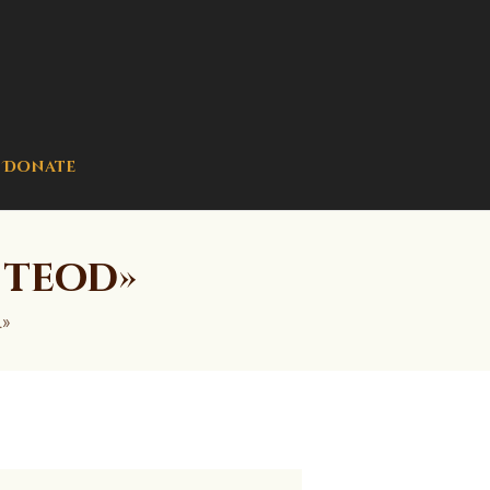
Donate
 teod»
d»