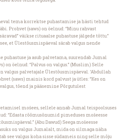
val tema korrektse puhastamise ja hästi tehtud
äbi. Prohvet (saws) on öelnud: “Minu rahvast
ravad” väikse rituaalse puhastuse jälgede tõttu.”
 see, et Ülestõusmispäeval särab valgus nende
se puhastuse ja asub palvetama, suurendab Jumal
) on öelnud: “Palvus on valgus.” (Muslim) Selle
 on valgus palvetajale Ülestõusmispäeval. ‘Abdullah
rohvet (saws) mainis kord palvust ja ütles: “Kes on
 valgus, tõend ja pääsemine Põrgutulest
alvetamisel mošees, sellele annab Jumal teispoolsuses
öelnud: “Edasta rõõmusõnumid pimeduses mošeesse
stõusmispäeval.” (Abu Dawud) Seega mošeesse
asuks on valgus Jumalalt, mida on silmaga näha
tab see valgus koha sisse südameis ning selle mõju