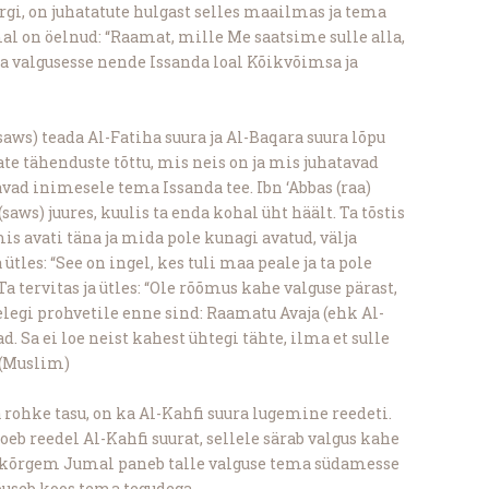
järgi, on juhatatute hulgast selles maailmas ja tema
al on öelnud: “Raamat, mille Me saatsime sulle alla,
ja valgusesse nende Issanda loal Kõikvõimsa ja
ws) teada Al-Fatiha suura ja Al-Baqara suura lõpu
ate tähenduste tõttu, mis neis on ja mis juhatavad
vad inimesele tema Issanda tee. Ibn ‘Abbas (raa)
(saws) juures, kuulis ta enda kohal üht häält. Ta tõstis
mis avati täna ja mida pole kunagi avatud, välja
a ütles: “See on ingel, kes tuli maa peale ja ta pole
 Ta tervitas ja ütles: “Ole rõõmus kahe valguse pärast,
elegi prohvetile enne sind: Raamatu Avaja (ehk Al-
d. Sa ei loe neist kahest ühtegi tähte, ilma et sulle
” (Muslim)
a rohke tasu, on ka Al-Kahfi suura lugemine reedeti.
oeb reedel Al-Kahfi suurat, sellele särab valgus kahe
igekõrgem Jumal paneb talle valguse tema südamesse
tõuseb koos tema tegudega.