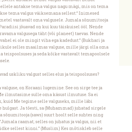
 kellele antakse tema valgus nagu mägi, mis on tema
takse tema valgus väiksemana sellest.“ Inimesed
tmetel vastavalt oma valgusele. Jumala sõnumitooja
Paradiisi jõuavad on kui kuu täiskuisel ööl. Nende
äravama valgusega täht (või planeet) taevas. Nende
hel ei ole mingit viha ega kadedust.” (Bukhari ja
kule selles maailmas valguse, mille järgi olla oma
a teispoolsuses ja seda kõike vastavalt temapoolsele
sele.
vad uskliku valgust selles elus ja teispoolsuses?
valguse, on Koraani lugemine. See on sirge tee ja
 Me ilmutasime sulle oma käsust ilmutuse. Sa ei
, kuid Me tegime selle valguseks, mille läbi
hulgast. Ja tõesti, sa (Muhammad) juhatad sirgele
la sõnumitooja (saws) suurt hoolt selle suhtes ning
 “Jumala raamat; selles on juhatus ja valgus, nii et
dke sellest kinni.” (Muslim) Kes mõtiskleb selle