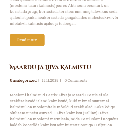
(moslemi-tatari kalmistu) juures Aktsiooni eesmärk on
koristada prügi, korrastada territoorium ning tulevikus seda
ajaloolist paika heakorrastada, paigaldades mälestuskivi või
infotahvli kalmistu ajaloo ja teabega.…
Read more
Maardu ja Liiva Kalmistu
Uncategorized
15.11.2025
0
Comments
Moslemi kalmistud Eestis: Liiva ja Maardu Eestis ei ole
eraldiseisvaid islami kalmistuid, kuid mitmel suuremal
kalmistul on moslemitele mõeldud eraldi alad. Kaks kõige
olulisemat neist asuvad: 1.⁠ ⁠Liiva kalmistu (Tallinn)• Liiva
kalmistul on moslemi matmisala, mida Eesti Islami Kogudus
haldab koostöös kalmistu administratsiooniga.• Hiljuti on