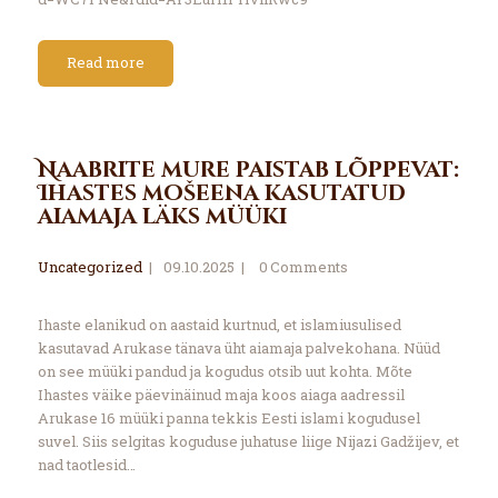
Read more
Naabrite mure paistab lõppevat:
Ihastes mošeena kasutatud
aiamaja läks müüki
Uncategorized
09.10.2025
0
Comments
Ihaste elanikud on aastaid kurtnud, et islamiusulised
kasutavad Arukase tänava üht aiamaja palvekohana. Nüüd
on see müüki pandud ja kogudus otsib uut kohta. Mõte
Ihastes väike päevinäinud maja koos aiaga aadressil
Arukase 16 müüki panna tekkis Eesti islami kogudusel
suvel. Siis selgitas koguduse juhatuse liige Nijazi Gadžijev, et
nad taotlesid…