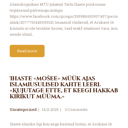
Islamikoguduse MTÜ juhatust Tartu Ihaste piirkonnas
tegutsenud palvemaja müügis.
https://www.facebook.com/groups/295986910937457/perm
alink/2077761426093321 Imaamid väidavad, et Arukase 16
kinnistu ei ole tavaline hoone, vaid wakf-staatuses vara, mis
nende sõnul…
Read more
Ihaste «mošee» müük ajas
islamiusulised kahte leeri.
«Kujutage ette, et keegi hakkab
kirikut müüma.»
Uncategorized
14.11.2025
0
Comments
Ihaste elanike ligi kuu aega kestnud lootus, et Arukase 16