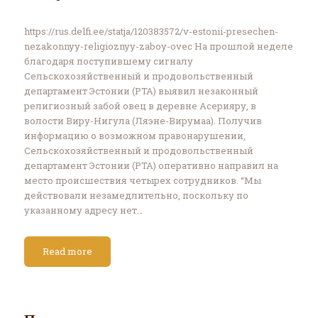
https://rus.delfi.ee/statja/120383572/v-estonii-presechen-
nezakonnyy-religioznyy-zaboy-ovec На прошлой неделе
благодаря поступившему сигналу
Сельскохозяйственный и продовольственный
департамент Эстонии (PTA) выявил незаконный
религиозный забой овец в деревне Асерияру, в
волости Виру-Нигула (Ляэне-Вирумаа). Получив
информацию о возможном правонарушении,
Сельскохозяйственный и продовольственный
департамент Эстонии (PTA) оперативно направил на
место происшествия четырех сотрудников. “Мы
действовали незамедлительно, поскольку по
указанному адресу нет…
Read more