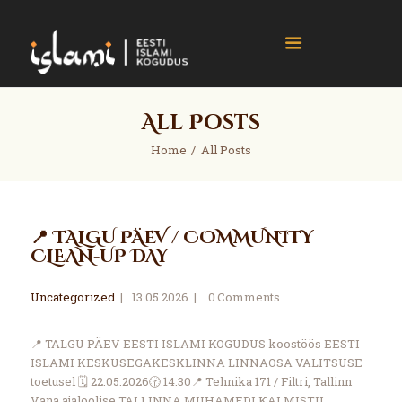
islami.ee
Eesti Islami Kogudus
Home
All Posts
Events
Home
All Posts
News
Gallery
About
📍 TALGU PÄEV / COMMUNITY
Contact
CLEAN-UP DAY
Donate
Uncategorized
13.05.2026
0
Comments
📍 TALGU PÄEV EESTI ISLAMI KOGUDUS koostöös EESTI
ISLAMI KESKUSEGAKESKLINNA LINNAOSA VALITSUSE
toetusel 🗓 22.05.2026🕝 14:30📍 Tehnika 171 / Filtri, Tallinn
Vana ajaloolise TALLINNA MUHAMEDI KALMISTU