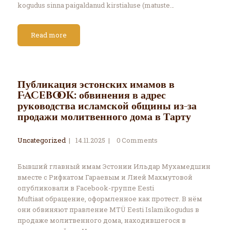
kogudus sinna paigaldanud kirstialuse (matuste…
Read more
Публикация эстонских имамов в
Facebook: обвинения в адрес
руководства исламской общины из-за
продажи молитвенного дома в Тарту
Uncategorized
14.11.2025
0
Comments
Бывший главный имам Эстонии Ильдар Мухамедшин
вместе с Рифкатом Гараевым и Лией Махмутовой
опубликовали в Facebook-группе Eesti
Muftiaat обращение, оформленное как протест. В нём
они обвиняют правление MTÜ Eesti Islamikogudus в
продаже молитвенного дома, находившегося в