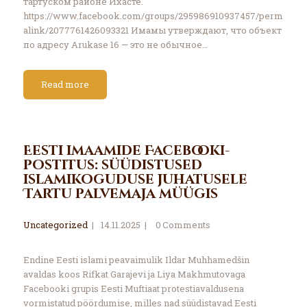
тартуском районе Ихасте.
https://www.facebook.com/groups/295986910937457/perm
alink/2077761426093321 Имамы утверждают, что объект
по адресу Arukase 16 — это не обычное…
Read more
Eesti imaamide Facebooki-
postitus: süüdistused
islamikoguduse juhatusele
Tartu palvemaja müügis
Uncategorized
14.11.2025
0
Comments
Endine Eesti islami peavaimulik Ildar Muhhamedšin
avaldas koos Rifkat Garajevi ja Liya Makhmutovaga
Facebooki grupis Eesti Muftiaat protestiavaldusena
vormistatud pöördumise, milles nad süüdistavad Eesti