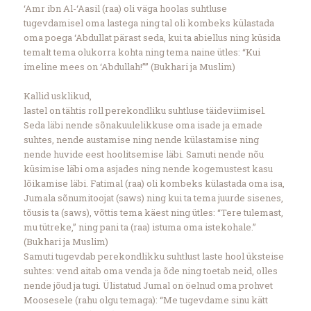
‘Amr ibn Al-‘Aasil (raa) oli väga hoolas suhtluse
tugevdamisel oma lastega ning tal oli kombeks külastada
oma poega ‘Abdullat pärast seda, kui ta abiellus ning küsida
temalt tema olukorra kohta ning tema naine ütles: “Kui
imeline mees on ‘Abdullah!”” (Bukhari ja Muslim)
Kallid usklikud,
lastel on tähtis roll perekondliku suhtluse täideviimisel.
Seda läbi nende sõnakuulelikkuse oma isade ja emade
suhtes, nende austamise ning nende külastamise ning
nende huvide eest hoolitsemise läbi. Samuti nende nõu
küsimise läbi oma asjades ning nende kogemustest kasu
lõikamise läbi. Fatimal (raa) oli kombeks külastada oma isa,
Jumala sõnumitoojat (saws) ning kui ta tema juurde sisenes,
tõusis ta (saws), võttis tema käest ning ütles: “Tere tulemast,
mu tütreke,” ning pani ta (raa) istuma oma istekohale.”
(Bukhari ja Muslim)
Samuti tugevdab perekondlikku suhtlust laste hool üksteise
suhtes: vend aitab oma venda ja õde ning toetab neid, olles
nende jõud ja tugi. Ülistatud Jumal on öelnud oma prohvet
Moosesele (rahu olgu temaga): “Me tugevdame sinu kätt