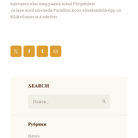
tulevases elus ning päästa meid Põrgutulest.
Ja lase meil siseneda Paradiisi koos sõnakuulelikega, oo
Kõikvõimas ja Andestav.
Search
Найти:
Рубрики
News