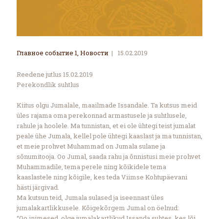
Главное событие 1
,
Новости
15.02.2019
Reedene jutlus 15.02.2019
Perekondlik suhtlus
Kiitus olgu Jumalale, maailmade Issandale. Ta kutsus meid
üles rajama oma perekonnad armastusele ja suhtlusele,
rahule ja hoolele. Ma tunnistan, et ei ole ühtegi teist jumalat
peale ühe Jumala, kellel pole ühtegi kaaslast ja ma tunnistan,
et meie prohvet Muhammad on Jumala sulane ja
sõnumitooja. Oo Jumal, saada rahu ja õnnistusi meie prohvet
Muhammadile, tema perele ning kõikidele tema
kaaslastele ning kõigile, kes teda Viimse Kohtupäevani
hästi järgivad.
Ma kutsun teid, Jumala sulased ja iseennast üles
jumalakartlikkusele. Kõigekõrgem Jumal on öelnud:
“Oo inimesed, olge jumalakartlikud Issanda suhtes, kes lõi