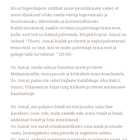
Nii et tugevdagem suhtlust meie pereliikmete vahel, et
meie ühiskond võiks saada veelgi tugevamaks ja
hoolivamaks, ühtsemaks ja koostööaltimaks.
Kallid moslemid, saatke tervitusi ja palvetage tema eest,
kelle eest teil on kästud palvetada. Kõigekõrgem Jumal on
öelnud: “Tõesti, Jumal kiidab prohvetit ja inglid palvetavad
tema eest; oo teie, kes te usute, palvetage tema eest ja
paluge talle turvalisust…” (33:56)
Oo Jumal, saada rahu ja õnnistusi meie prohvet
Muhammadile, tema perele ja kõikidele tema kaaslastele.
Oo Jumal, palun ole rahul õiglaste kaliifidega: Abu Bakri,
Omari, Uthmaani ja Aliga ning kõikide prohveti auväärsete
kaaslastega.
Oo Jumal, me palume Sinult tervist ja usku; usku hea
karakteri osas; edu, mida saadab edu; armu Sinult ja head;
andestust Sinult ja Sinu meelehead.
Oo Jumal, tee meid sõnakuulelikeks oma isade ja emade
vastu, heategijateks oma perede ja sugulaste suhtes.
Oo Jumal, andesta meestele ja naistele moslemite seast, nii