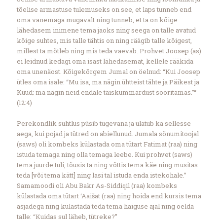
tõelise armastuse tulemuseks on see, et laps tunneb end
oma vanemaga mugavalt ning tunneb, et ta on kõige
lähedasem inimene tema jaoks ning seega on talle avatud
kõige suhtes, mis talle tähtis on ning räägib talle kõigest,
millest ta mõtleb ning mis teda vaevab. Prohvet Joosep (as)
ei leidnud kedagi oma isast lähedasemat, kellele rääkida
oma unenäost. Kõigekõrgem Jumal on öelnud: “Kui Joosep
ütles oma isale: “Mu isa, ma nägin ühtteist tähte ja Päikest ja
Kuud; ma nägin neid endale täiskummardust sooritamas.”“
(12:4)
Perekondlik suhtlus püsib tugevana ja ulatub ka sellesse
aega, kui pojad ja tütred on abiellunud. Jumala sõnumitoojal
(saws) oli kombeks külastada oma tütart Fatimat (raa) ning
istuda temaga ning olla temaga leebe. Kui prohvet (saws)
tema juurde tuli, tõusis ta ning võttis tema käe ning musitas
teda [või tema kätt] ning lasi tal istuda enda istekohale.”
Samamoodi oli Abu Bakr As-Siddiqil (raa) kombeks
külastada oma tütart ‘Aaišat (raa) ning hoida end kursis tema
asjadega ning külastada teda tema haiguse ajal ning öelda
talle: “Kuidas sul läheb, tütreke?”