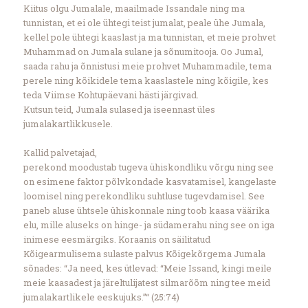
Kiitus olgu Jumalale, maailmade Issandale ning ma
tunnistan, et ei ole ühtegi teist jumalat, peale ühe Jumala,
kellel pole ühtegi kaaslast ja ma tunnistan, et meie prohvet
Muhammad on Jumala sulane ja sõnumitooja. Oo Jumal,
saada rahu ja õnnistusi meie prohvet Muhammadile, tema
perele ning kõikidele tema kaaslastele ning kõigile, kes
teda Viimse Kohtupäevani hästi järgivad.
Kutsun teid, Jumala sulased ja iseennast üles
jumalakartlikkusele.
Kallid palvetajad,
perekond moodustab tugeva ühiskondliku võrgu ning see
on esimene faktor põlvkondade kasvatamisel, kangelaste
loomisel ning perekondliku suhtluse tugevdamisel. See
paneb aluse ühtsele ühiskonnale ning toob kaasa väärika
elu, mille aluseks on hinge- ja südamerahu ning see on iga
inimese eesmärgiks. Koraanis on säilitatud
Kõigearmulisema sulaste palvus Kõigekõrgema Jumala
sõnades: “Ja need, kes ütlevad: “Meie Issand, kingi meile
meie kaasadest ja järeltulijatest silmarõõm ning tee meid
jumalakartlikele eeskujuks.”“ (25:74)