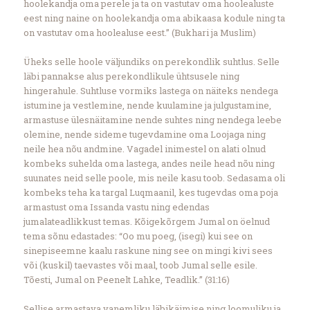
hoolekandja oma perele ja ta on vastutav oma hoolealuste
eest ning naine on hoolekandja oma abikaasa kodule ning ta
on vastutav oma hoolealuse eest.” (Bukhari ja Muslim)
Üheks selle hoole väljundiks on perekondlik suhtlus. Selle
läbi pannakse alus perekondlikule ühtsusele ning
hingerahule. Suhtluse vormiks lastega on näiteks nendega
istumine ja vestlemine, nende kuulamine ja julgustamine,
armastuse ülesnäitamine nende suhtes ning nendega leebe
olemine, nende sideme tugevdamine oma Loojaga ning
neile hea nõu andmine. Vagadel inimestel on alati olnud
kombeks suhelda oma lastega, andes neile head nõu ning
suunates neid selle poole, mis neile kasu toob. Sedasama oli
kombeks teha ka targal Luqmaanil, kes tugevdas oma poja
armastust oma Issanda vastu ning edendas
jumalateadlikkust temas. Kõigekõrgem Jumal on öelnud
tema sõnu edastades: “Oo mu poeg, (isegi) kui see on
sinepiseemne kaalu raskune ning see on mingi kivi sees
või (kuskil) taevastes või maal, toob Jumal selle esile.
Tõesti, Jumal on Peenelt Lahke, Teadlik.” (31:16)
Sellise armastava vanemliku läbikäimise ning loomuliku ja