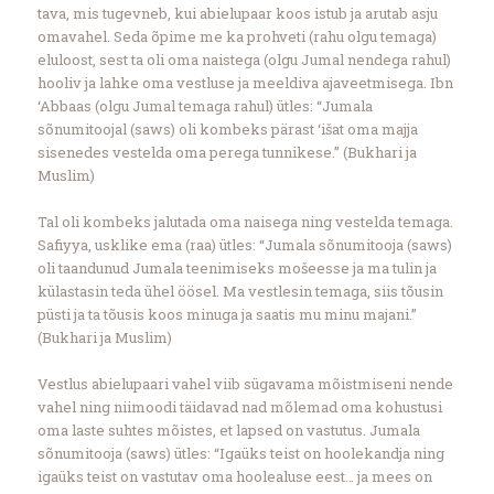
tava, mis tugevneb, kui abielupaar koos istub ja arutab asju
omavahel. Seda õpime me ka prohveti (rahu olgu temaga)
eluloost, sest ta oli oma naistega (olgu Jumal nendega rahul)
hooliv ja lahke oma vestluse ja meeldiva ajaveetmisega. Ibn
‘Abbaas (olgu Jumal temaga rahul) ütles: “Jumala
sõnumitoojal (saws) oli kombeks pärast ‘išat oma majja
sisenedes vestelda oma perega tunnikese.” (Bukhari ja
Muslim)
Tal oli kombeks jalutada oma naisega ning vestelda temaga.
Safiyya, usklike ema (raa) ütles: “Jumala sõnumitooja (saws)
oli taandunud Jumala teenimiseks mošeesse ja ma tulin ja
külastasin teda ühel öösel. Ma vestlesin temaga, siis tõusin
püsti ja ta tõusis koos minuga ja saatis mu minu majani.”
(Bukhari ja Muslim)
Vestlus abielupaari vahel viib sügavama mõistmiseni nende
vahel ning niimoodi täidavad nad mõlemad oma kohustusi
oma laste suhtes mõistes, et lapsed on vastutus. Jumala
sõnumitooja (saws) ütles: “Igaüks teist on hoolekandja ning
igaüks teist on vastutav oma hoolealuse eest… ja mees on