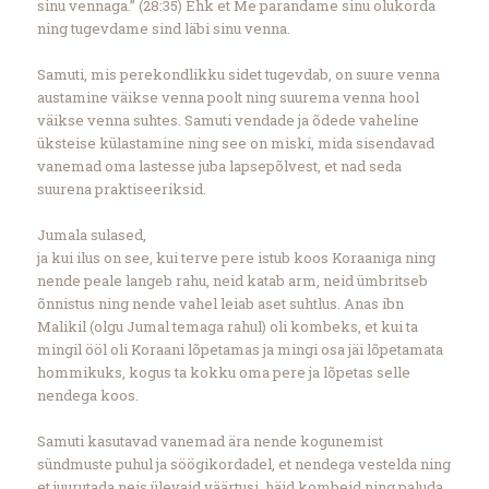
sinu vennaga.” (28:35) Ehk et Me parandame sinu olukorda
ning tugevdame sind läbi sinu venna.
Samuti, mis perekondlikku sidet tugevdab, on suure venna
austamine väikse venna poolt ning suurema venna hool
väikse venna suhtes. Samuti vendade ja õdede vaheline
üksteise külastamine ning see on miski, mida sisendavad
vanemad oma lastesse juba lapsepõlvest, et nad seda
suurena praktiseeriksid.
Jumala sulased,
ja kui ilus on see, kui terve pere istub koos Koraaniga ning
nende peale langeb rahu, neid katab arm, neid ümbritseb
õnnistus ning nende vahel leiab aset suhtlus. Anas ibn
Malikil (olgu Jumal temaga rahul) oli kombeks, et kui ta
mingil ööl oli Koraani lõpetamas ja mingi osa jäi lõpetamata
hommikuks, kogus ta kokku oma pere ja lõpetas selle
nendega koos.
Samuti kasutavad vanemad ära nende kogunemist
sündmuste puhul ja söögikordadel, et nendega vestelda ning
et juurutada neis ülevaid väärtusi, häid kombeid ning paluda