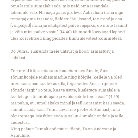
oma lastele Jumalalt seda, mis neid oma Issandale
lähemale viib. Nii nagu palus prohvet Aabraham (rahu olgu
temaga) oma Issandat, öeldes: “Mu issand, tee mind ja osa
[või paljud] minu järeltulijatest palve rajajaks, oo meie Issand
ja võta minu palve vastu.” (14:40) Niimoodi kasvavad lapsed
üles korrektselt ning pidades kinni ülevatest kommetest.
Oo Jumal, suurenda meie ühtsust ja hoolt, armastust ja
suhtlust.
Tee meid kõiki edukaks kuuletumises Sinule, Sinu
sõnumitoojale Muhammadile ning kõigile, kellele Sa oled
meil käskinud kuulekas olla, tegutsedes Sinu järgmiste
sõnade järgi: “Oo teie, kes te usute, kuuletuge Jumalale ja
kuuletuge sõnumitoojale ja valitsejatele teie seast.” (4:59)
Ma palun, et Jumal aitaks minul ja teil Koraanist kasu saada,
samuti saada kasu Tema auväärse prohveti Sunnast, rahu
olgu temaga. Ma ütlen seda ja palun Jumalalt endale ja teile
andestust.
Ning paluge Temalt andestust, tõesti, Ta on Andestav ja
Armuline.