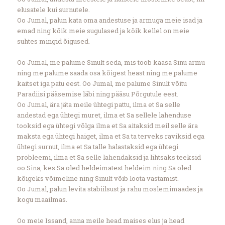
elusatele kui surnutele.
Oo Jumal, palun kata oma andestuse ja armuga meie isad ja
emad ning kõik meie sugulased ja kõik kellel on meie
suhtes mingid õigused.
Oo Jumal, me palume Sinult seda, mis toob kaasa Sinu armu
ning me palume saada osa kõigest heast ning me palume
kaitset iga patu eest. Oo Jumal, me palume Sinult võitu
Paradiisi pääsemise läbi ning pääsu Põrgutule eest.
Oo Jumal, ära jäta meile ühtegi pattu, ilma et Sa selle
andestad ega ühtegi muret, ilma et Sa sellele lahenduse
tooksid ega ühtegi võlga ilma et Sa aitaksid meil selle ära
maksta ega ühtegi haiget, ilma et Sa ta terveks raviksid ega
ühtegi surnut, ilma et Sa talle halastaksid ega ühtegi
probleemi, ilma et Sa selle lahendaksid ja lihtsaks teeksid
oo Sina, kes Sa oled heldeimatest heldeim ning Sa oled
kõigeks võimeline ning Sinult võib loota vastamist.
Oo Jumal, palun levita stabiilsust ja rahu moslemimaades ja
kogu maailmas.
Oo meie Issand, anna meile head maises elus ja head