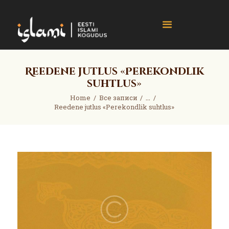
islami.ee
Eesti Islami Kogudus
Home
Reedene jutlus «Perekondlik
suhtlus»
Events
News
Home
Все записи
...
Reedene jutlus «Perekondlik suhtlus»
Gallery
About
Contact
Donate