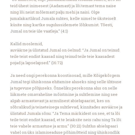
teid ühest inimesest (Aadamast) ja lõi temast tema naise
ning lõi neist mõlemast palju mehi ja naisi. Olge
jumalakartlikud Jumala suhtes, kelle nimel te üksteiselt
küsite ning kartke sugulussidemete lõhkumist. Tõesti,
Jumal on teie üle vaatleja.” (4:1)
Kallid moslemid,
auväärne ja ülistatud Jumal on öelnud: “Ja Jumal on teinud
teile teist endist kaasad ning teinud teile teie kaasadest
pojad ja lapselapsed.” (16:72)
Ja need ongi perekonna koostisosad, mille Kõigekõrgem
Jumal tegi ühiskonna ehitamise aluseks ning selle ühtsuse
ja tugevuse põhjuseks. Õnneliku perekonna alus on selle
liikmete omavaheline mõistmine ja suhtlemine ning see
algab armastavast ja armulisest abielupaarist, kes on
sõbralikud ja teineteisega suhtlevad, kinnitades auväärse ja
ülistatud Jumala sõnu: “Ja Tema märkidest on see, et ta lõi
teile teist endist kaasad, et te leiaksite neis rahu ning Ta lõi
teie vahele armastuse ja armu.” (30:21) Suhtlus abielupaari
vahel on üks islamiseaduse põhimõtteid ning ühiskondlik