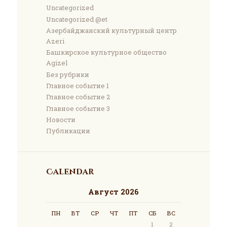
Uncategorized
Uncategorized @et
Азербайджанский культурный центр
Azeri
Башкирское культурное общество
Agizel
Без рубрики
Главное событие 1
Главное событие 2
Главное событие 3
Новости
Публикации
Calendar
Август 2026
ПН
ВТ
СР
ЧТ
ПТ
СБ
ВС
1
2