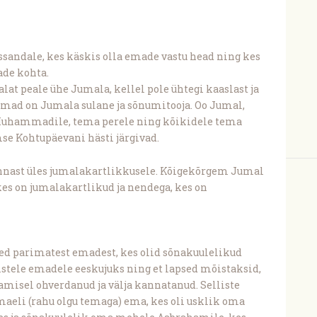
Issandale, kes käskis olla emade vastu head ning kes
ade kohta.
malat peale ühe Jumala, kellel pole ühtegi kaaslast ja
mad on Jumala sulane ja sõnumitooja. Oo Jumal,
 Muhammadile, tema perele ning kõikidele tema
mse Kohtupäevani hästi järgivad.
eennast üles jumalakartlikkusele. Kõigekõrgem Jumal
kes on jumalakartlikud ja nendega, kes on
ed parimatest emadest, kes olid sõnakuulelikud
eistele emadele eeskujuks ning et lapsed mõistaksid,
misel ohverdanud ja välja kannatanud. Selliste
maeli (rahu olgu temaga) ema, kes oli usklik oma