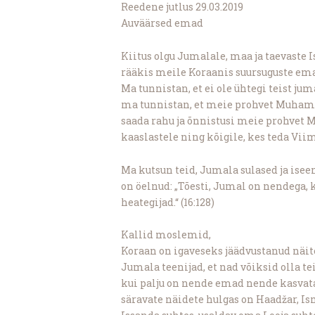
Reedene jutlus 29.03.2019
Auväärsed emad
Kiitus olgu Jumalale, maa ja taevaste 
rääkis meile Koraanis suursuguste em
Ma tunnistan, et ei ole ühtegi teist ju
ma tunnistan, et meie prohvet Muham
saada rahu ja õnnistusi meie prohvet
kaaslastele ning kõigile, kes teda Vii
Ma kutsun teid, Jumala sulased ja is
on öelnud: „Tõesti, Jumal on nendega, 
heategijad.“ (16:128)
Kallid moslemid,
Koraan on igaveseks jäädvustanud näit
Jumala teenijad, et nad võiksid olla t
kui palju on nende emad nende kasvata
säravate näidete hulgas on Haadžar, Is