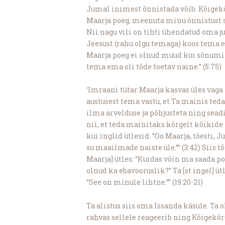
Jumal inimest õnnistada võib. Kõigekõ
Maarja poeg, meenuta minu õnnistust sin
Nii nagu vili on tihti ühendatud oma 
Jeesust (rahu olgu temaga) koos tema
Maarja poeg ei olnud muud kui sõnumit
tema ema oli tõde toetav naine.” (5:75)
‘Imraani tütar Maarja kasvas üles vag
austusest tema vastu, et Ta mainis ted
ilma arvelduse ja põhjusteta ning sead
nii, et teda mainitaks kõrgelt kõikid
kui inglid ütlesid: “Oo Maarja, tõesti,
su maailmade naiste üle.”” (3:42) Siis 
Maarja] ütles: “Kuidas võin ma saada p
olnud ka ebavooruslik?” Ta [st ingel] ü
“See on minule lihtne.”” (19:20-21)
Ta alistus siis oma Issanda käsule. Ta 
rahvas sellele reageerib ning Kõigekõ