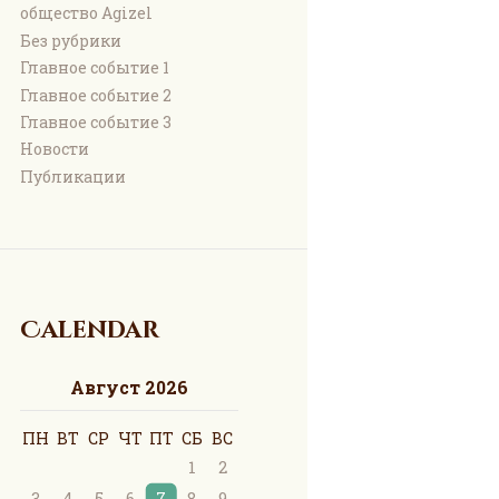
общество Agizel
Без рубрики
Главное событие 1
Главное событие 2
Главное событие 3
Новости
Публикации
Calendar
Август 2026
ПН
ВТ
СР
ЧТ
ПТ
СБ
ВС
1
2
3
4
5
6
7
8
9