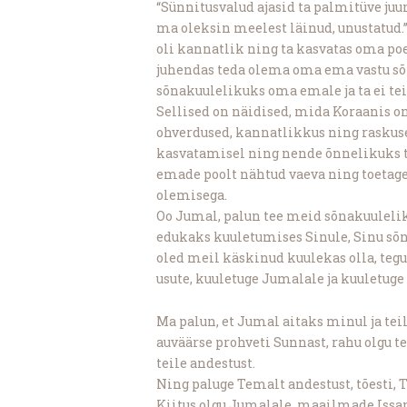
“Sünnitusvalud ajasid ta palmitüve juur
ma oleksin meelest läinud, unustatud.””
oli kannatlik ning ta kasvatas oma po
juhendas teda olema oma ema vastu sõn
sõnakuulelikuks oma emale ja ta ei tein
Sellised on näidised, mida Koraanis on
ohverdused, kannatlikkus ning raskuse
kasvatamisel ning nende õnnelikuks t
emade poolt nähtud vaeva ning toetag
olemisega.
Oo Jumal, palun tee meid sõnakuuleli
edukaks kuuletumises Sinule, Sinu sõ
oled meil käskinud kuulekas olla, tegut
usute, kuuletuge Jumalale ja kuuletuge s
Ma palun, et Jumal aitaks minul ja tei
auväärse prohveti Sunnast, rahu olgu t
teile andestust.
Ning paluge Temalt andestust, tõesti, 
Kiitus olgu Jumalale, maailmade Issand