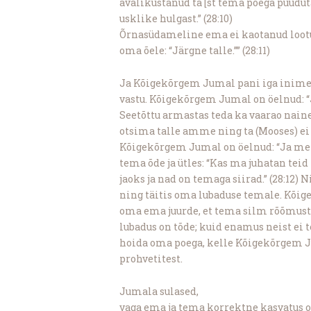
avalikustanud ta [st tema poega puudut
usklike hulgast.” (28:10)
Õrnasüdameline ema ei kaotanud lootust
oma õele: “Järgne talle.”” (28:11)
Ja Kõigekõrgem Jumal pani iga inime
vastu. Kõigekõrgem Jumal on öelnud: “J
Seetõttu armastas teda ka vaarao naine j
otsima talle amme ning ta (Mooses) ei
Kõigekõrgem Jumal on öelnud: “Ja me k
tema õde ja ütles: “Kas ma juhatan tei
jaoks ja nad on temaga siirad.” (28:12)
ning täitis oma lubaduse temale. Kõig
oma ema juurde, et tema silm rõõmustak
lubadus on tõde; kuid enamus neist ei t
hoida oma poega, kelle Kõigekõrgem Ju
prohvetitest.
Jumala sulased,
vaga ema ja tema korrektne kasvatus o