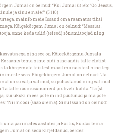
rgem Jumal on öelnud: “Kui Jumal ütleb: “Oo Jeesus,
ule ja sinu emale.”” (5:110)
juurtega, mainib meie Issand oma raamatus tihti
 emaga. Kõigekõrgem Jumal on öelnud: “Messias,
ooja, enne keda tulid (teised) sõnumitoojad ning
a kasvatusega ning see on Kõigekõrgema Jumala
a Koraanis tema nime pidi ning andis talle elatist
is ta kõrgemale teistest maailma naistest ning tegi
e inimeste seas. Kõigekõrgem Jumal on öelnud: “Ja
 Jumal on su välja valinud, su puhastanud ning valinud
tõi Ta talle rõõmusõnumeid prohveti kohta: “Ta [st
oja, kui ükski mees pole mind puutunud ja ma pole
tles: “Niimoodi (saab olema). Sinu Issand on öelnud:
oli oma parimates aastates ja kartis, kuidas tema
rgem Jumal on seda kirjeldanud, öeldes: