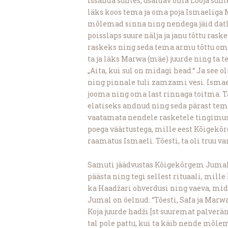
Issanda suhtes, usaldav oma Looja suh
läks koos tema ja oma poja Ismaeliga M
mõlemad sinna ning nendega jäid datlid 
poisslaps suure nälja ja janu tõttu ra
raskeks ning seda tema armu tõttu oma p
ta ja läks Marwa (mäe) juurde ning ta te
„Aita, kui sul on midagi head.“ Ja see o
ning pinnale tuli zamzami vesi. Ismael
jooma ning oma last rinnaga toitma. Ta
elatiseks andnud ning seda pärast te
vaatamata nendele rasketele tingimus
poega väärtustega, mille eest Kõigekõr
raamatus Ismaeli. Tõesti, ta oli truu van
Samuti jäädvustas Kõigekõrgem Jumal
päästa ning tegi sellest rituaali, mil
ka Haadžari ohverdusi ning vaeva, mi
Jumal on öelnud: “Tõesti, Safa ja Marw
Koja juurde hadži [st suuremat palverä
tal pole pattu, kui ta käib nende mõlem