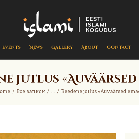
Home
Events
islami.ee
Eesti Islami Kogudus
News
Gallery
Events
News
Gallery
About
Contact
About
Contact
ne jutlus «Auväärsed
Donate
ome
Все записи
...
Reedene jutlus «Auväärsed ema