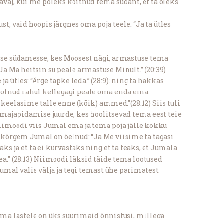
ava], kui me poleks köitnud tema südant, et ta oleks
, vaid hoopis järgnes oma poja teele. “Ja ta ütles
se südamesse, kes Moosest nägi, armastuse tema
a Ma heitsin su peale armastuse Minult.” (20:39)
a ütles: “Ärge tapke teda.” (28:9); ning ta hakkas
 olnud rahul kellegagi peale oma enda ema.
eelasime talle enne (kõik) ammed.”(28:12) Siis tuli
d majapidamise juurde, kes hoolitsevad tema eest teie
 Niimoodi viis Jumal ema ja tema poja jälle kokku
ekõrgem Jumal on öelnud: “Ja Me viisime ta tagasi
s ja et ta ei kurvastaks ning et ta teaks, et Jumala
ea.” (28:13) Niimoodi läksid täide tema lootused
mal valis välja ja tegi temast ühe parimatest
ma lastele on üks suurimaid õnnistusi, millega