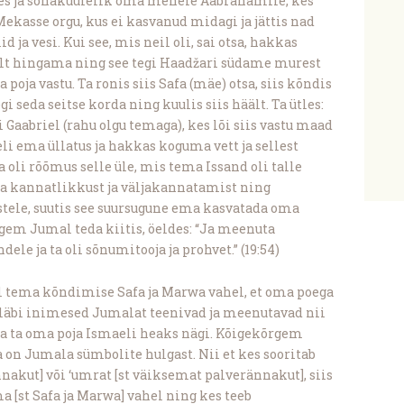
tes ja sõnakuulelik oma mehele Aabrahamile, kes
ekasse orgu, kus ei kasvanud midagi ja jättis nad
ja vesi. Kui see, mis neil oli, sai otsa, hakkas
skelt hingama ning see tegi Haadžari südame murest
oja vastu. Ta ronis siis Safa (mäe) otsa, siis kõndis
gi seda seitse korda ning kuulis siis häält. Ta ütles:
li Gaabriel (rahu olgu temaga), kes lõi siis vastu maad
i ema üllatus ja hakkas koguma vett ja sellest
 oli rõõmus selle üle, mis tema Issand oli talle
ma kannatlikkust ja väljakannatamist ning
tele, suutis see suursugune ema kasvatada oma
gem Jumal teda kiitis, öeldes: “Ja meenuta
dele ja ta oli sõnumitooja ja prohvet.” (19:54)
 tema kõndimise Safa ja Marwa vahel, et oma poega
le läbi inimesed Jumalat teenivad ja meenutavad nii
da ta oma poja Ismaeli heaks nägi. Kõigekõrgem
a on Jumala sümbolite hulgast. Nii et kes sooritab
nnakut] või ‘umrat [st väiksemat palverännakut], siis
a [st Safa ja Marwa] vahel ning kes teeb