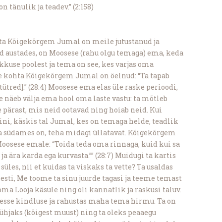
n tänulik ja teadev.” (2:158)
ta Kõigekõrgem Jumal on meile jutustanud ja
d austades, on Moosese (rahu olgu temaga) ema, keda
use poolest ja tema on see, kes varjas oma
le kohta Kõigekõrgem Jumal on öelnud: “Ta tapab
tütred].” (28:4) Moosese ema elas üle raske perioodi,
e näeb välja ema hool oma laste vastu: ta mõtleb
e pärast, mis neid ootavad ning hoiab neid. Kui
ni, käskis tal Jumal, kes on temaga helde, teadlik
a südames on, teha midagi üllatavat. Kõigekõrgem
osese emale: “Toida teda oma rinnaga, kuid kui sa
ja ära karda ega kurvasta.”” (28:7) Muidugi ta kartis
süles, nii et kuidas ta viskaks ta vette? Ta usaldas
õesti, Me toome ta sinu juurde tagasi ja teeme temast
 oma Looja käsule ning oli kannatlik ja raskusi taluv.
se kindluse ja rahustas maha tema hirmu. Ta on
ühjaks (kõigest muust) ning ta oleks peaaegu