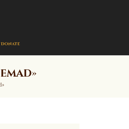
Donate
 emad»
d»