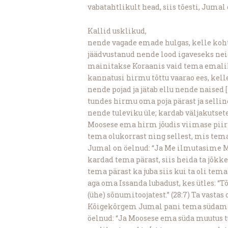
vabatahtlikult head, siis tõesti, Jumal o
Kallid usklikud,
nende vagade emade hulgas, kelle koh
jäädvustanud nende lood igaveseks nei
mainitakse Koraanis vaid tema emalikk
kannatusi hirmu tõttu vaarao ees, kel
nende pojad ja jätab ellu nende naised [
tundes hirmu oma poja pärast ja sellin
nende tuleviku üle; kardab väljakutset
Moosese ema hirm jõudis viimase piiri
tema olukorrast ning sellest, mis tem
Jumal on öelnud: “Ja Me ilmutasime Mo
kardad tema pärast, siis heida ta jõkke 
tema pärast ka juba siis kui ta oli tema 
aga oma Issanda lubadust, kes ütles: “T
(ühe) sõnumitoojatest.” (28:7) Ta vastas
Kõigekõrgem Jumal pani tema südames
öelnud: “Ja Moosese ema süda muutus t