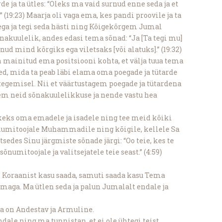
de ja ta ütles: “Oleks ma vaid surnud enne seda ja et
 (19:23) Maarja oli vaga ema, kes pandi proovile ja ta
ega ja tegi seda hästi ning Kõigekõrgem Jumal
akuulelik, andes edasi tema sõnad: “Ja [Ta tegi mu]
ud mind kõrgiks ega viletsaks [või alatuks].” (19:32)
 mainitud ema positsiooni kohta, et välja tuua tema
d, mida ta peab läbi elama oma poegade ja tütarde
egemisel. Nii et väärtustagem poegade ja tütardena
em neid sõnakuulelikkuse ja nende vastu hea
keks oma emadele ja isadele ning tee meid kõiki
numitoojale Muhammadile ning kõigile, kellele Sa
sedes Sinu järgmiste sõnade järgi: “Oo teie, kes te
õnumitoojale ja valitsejatele teie seast.” (4:59)
l Koraanist kasu saada, samuti saada kasu Tema
emaga. Ma ütlen seda ja palun Jumalalt endale ja
Ta on Andestav ja Armuline.
ale ning ma tunnistan, et ei ole ühtegi teist