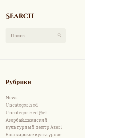
Search
Найти:
Рубрики
News
Uncategorized
Uncategorized @et
Азербайджанский
культурный центр Azeri
Башкирское культурное