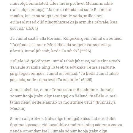
nimi olgu õnnistatud, ütles meie prohvet Muhammadile
(rahu olgu temaga): “Ja me ei ilmutanud sulle Raamatut
muuks, kui et sa selgitaksid neile seda, milles neil
erimeelsused olid ning juhatuseks ja armuks rahvale, kes
usuvad.” (16:64)
Ja Jumal saatis alla Koraani. Kõigekõrgem Jumal on öelnud:
“Ja nõnda saatsime Me selle alla selgete värssidena ja
(tõesti) Jumal juhatab, keda Ta tahab.” (22:16)
Kellele Kõigekõrgem Jumal tahab juhatust, selle rinna teeb
Ta usule avatuks ning Ta teeb ta edukaks Tema seaduste
järgi tegutsemises. Jumal on öelnud: “Ja keda Jumal tahab
juhatada, selle rinna avab Ta islamile.” (6:125)
Jumal tahab ka, et me Tema usku mõistaksime. Jumala
sõnumitooja (rahu olgu temaga) on öelnud: “Kellele Jumal
tahab head, sellele annab Ta mõistmise usus.” (Bukhari ja
Muslim)
Samuti on prohvet (rahu olgu temaga) kutsunud meid üles
õppima igasuguseid kasulikke teadmisi ning nägema vaeva
nende omandamisel. Jumala sõnumitooja (rahu olgu