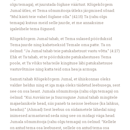
olgu temaga), et juurutada õigluse väärtust. Kõigekõrgem
Jumal ütles, et Tema sõnumitooja ütleks järgmised sõnad:
“Mul kästi teie vahel õiglane olla.” (42:15) Ta (rahu olgu
temaga) kutsus meid selle juurde, et me annaksime
igaleühele tema õigused.
Kõigekõrgem Jumal tahab, et Tema sulased pöörduksid
Tema juurde ning kahetseksid Temale oma patte. Ta on
öelnud: “Ja Jumal tahab teie patukahetsust vastu võtta.” (4:27)
Ehk et Ta tahab, et te pöörduksite patukahestuses Tema
poole, et Ta võiks teha teile kingituse läbi patukahetsuse
vastuvõtmise ning katta teid oma hea ja armuga.
Samuti tahab Kõigekõrgem Jumal, et ühiskonnas oleks
valdav heldus ning et iga maja oleks täidetud leebusega, sest
see on osa heast. Jumala sõnumitooja (rahu olgu temaga) on
öelnud: “Kui Auväärne ja Suursugune Jumal tahab mingitele
majaelanikele head, siis paneb ta neisse leebuse (ka lahkus,
headus).” (Ahmad) Sest leebus on südametele lähedal ning
inimesed armastavad seda ning see on midagi väga head.
Jumala sõnumitooja (rahu olgu temaga) on öelnud: “Kellele
on antud tema osa leebusest, sellele on antud tema osa