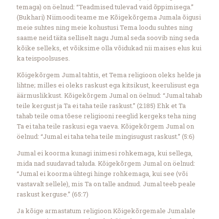
temaga) on öelnud: “Teadmised tulevad vaid õppimisega.”
(Bukhari) Niimoodi teame me Kõigekõrgema Jumala õigusi
meie suhtes ning meie kohustusi Tema loodu suhtes ning
saame neid täita selliselt nagu Jumal seda soovib ning seda
kõike selleks, et võiksime olla võidukad nii maises elus kui
ka teispoolsuses.
Kõigekõrgem Jumal tahtis, et Tema religioon oleks helde ja
lihtne; milles ei oleks raskust ega kitsikust, keerulisust ega
äärmuslikkust. Kõigekõrgem Jumal on öelnud: “Jumal tahab
teile kergust ja Ta ei taha teile raskust.” (2:185) Ehk et Ta
tahab teile oma tõese religiooni reeglid kergeks teha ning
Ta ei taha teile raskusi ega vaeva. Kõigekõrgem Jumal on
öelnud: “Jumal ei taha teha teile mingisugust raskust.” (5:6)
Jumal ei koorma kunagi inimesi rohkemaga, kui sellega,
mida nad suudavad taluda. Kõigekõrgem Jumal on öelnud:
“Jumal ei koorma ühtegi hinge rohkemaga, kui see (või
vastavalt sellele), mis Ta on talle andnud. Jumal teeb peale
raskust kerguse.” (65:7)
Ja kõige armastatum religioon Kõigekõrgemale Jumalale