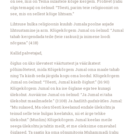
on see, mis on Tema sulastele kõige kergem. Prohvet (rahu
olgu temaga) on öelnud: “Tõesti, parim teie religioonist on
see, mis on sellest kõige lihtsam.”
Lihtsuse hulka religioonis kuulub Jumala poolne asjade
lihtsustamine ja arm. Kõigekõrgem Jumal on öelnud: “Jumal
tahab kergendada teile (teie raskusi) ja inimene loodi
nõrgana.” (4:18)
Kallid palvetajad,
õiglus on üks ülevatest väärtustest ja väärikatest
põhimõtetest, mida Kõigekõrgem Jumal oma maale tahab
ning Ta käsib seda järgida kogu oma loodul. Kõigekõrgem
Jumal on öelnud: “Tõesti, Jumal käsib õiglust.” (16:90)
Kõigekõrgem Jumal on ka ise õiglane ega tee kunagi
ülekohut. Auväärne Jumal on öelnud: “Ja Jumal ei taha
ülekohut maailmadele.” (3:108) Ja
hadiith qudsis
ütles Jumal:
“Mu sulased, Ma olen tõesti keelanud endale ülekohtu ja
teinud selle teie hulgas keelatuks, nii et ärge tehke
ülekohut.” (Muslim) Kõigekõrgem Jumal keelas meile
seega ülekohtu ja tahtis meilt, et me oleksime omavahel
õiglased. Ta saatis ka oma sõnumitooja Muhammadi (rahu