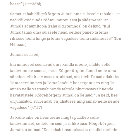
heast.” (Tirmidhi)
Samuti tahab Kõigekõrgem Jumal oma sulastele rahulolu, et
nad võiksid tunda rõõmu muretusest ja südamerahust.
Jumala sõnumitooja (rahu olgu temaga) on öelnud: “Kui
Jumal tahab oma sulasele head, sellele paneb ta tema
rikkuse tema hinge ja tema vagaduse tema südamesse.” (Ibn
Hibbaan)
Jumala sulased,
kui inimesed suunavad oma kindla meele ja tahte selle
täideviimise suunas, mida Kõigekõrgem Jumal neile oma
sõnakuulelikkuse osas on tahtnud, siis teeb Ta nad edukaks
Tema teenimises ja Tema loodule hea tegemises ning Ta
annab neile vastavalt nende tahtele ning vastavalt nende
kavatsustele. Kõigekõrgem Jumal on öelnud: “Ja neid, kes
on juhatatud, suurendab Ta juhatuses ning annab neile nende
vagaduse.” (47:17)
Ja kelle tahe on heas tõene ning ta püüdleb selle
täideviimisel, sellele on suur ja rohke tasu. Kõigekõrgem
Jumal on öelnud: “Kes tahab teispoolsust ja püüdleb sellele