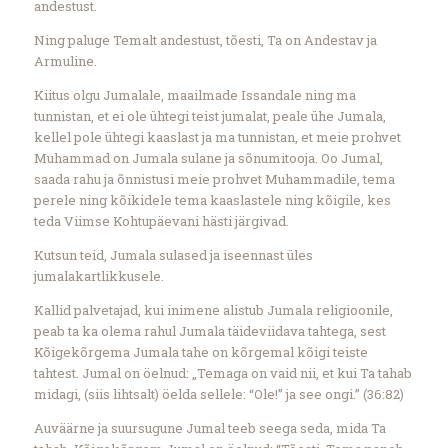
andestust.
Ning paluge Temalt andestust, tõesti, Ta on Andestav ja
Armuline.
Kiitus olgu Jumalale, maailmade Issandale ning ma
tunnistan, et ei ole ühtegi teist jumalat, peale ühe Jumala,
kellel pole ühtegi kaaslast ja ma tunnistan, et meie prohvet
Muhammad on Jumala sulane ja sõnumitooja. Oo Jumal,
saada rahu ja õnnistusi meie prohvet Muhammadile, tema
perele ning kõikidele tema kaaslastele ning kõigile, kes
teda Viimse Kohtupäevani hästi järgivad.
Kutsun teid, Jumala sulased ja iseennast üles
jumalakartlikkusele.
Kallid palvetajad, kui inimene alistub Jumala religioonile,
peab ta ka olema rahul Jumala täideviidava tahtega, sest
Kõigekõrgema Jumala tahe on kõrgemal kõigi teiste
tahtest. Jumal on öelnud: „Temaga on vaid nii, et kui Ta tahab
midagi, (siis lihtsalt) öelda sellele: “Ole!” ja see ongi.” (36:82)
Auväärne ja suursugune Jumal teeb seega seda, mida Ta