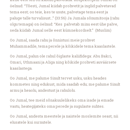
öelnud: “Tõesti, Jumal kiidab prohvetit ja inglid palvetavad
tema eest; oo teie, kes te usute, palvetage tema eest ja
paluge talle turvalisust…” (33:56) Ja Jumala sõnumitooja (rahu
olgu temaga) on öelnud: “Kes palvetab minu eest ühe palve,
seda kiidab Jumal selle eest kümnekordselt.” (Muslim)
Oo Jumal, saada rahu ja õnnistusi meie prohvet
Muhammadile, tema perele ja kõikidele tema kaaslastele.
Oo Jumal, palun ole rahul õiglaste kaliifidega: Abu Bakri,
Omari, Uthmaani ja Aliga ning kõikide prohveti auväärsete
kaaslastega.
Oo Jumal, me palume Sinult tervet usku, usku heades
kommetes ning edukust, mida saadab edu; me palume Sinult
armu ja heaolu, andestust ja rahulolu.
Oo Jumal, tee meid sõnakuulelikeks oma isade ja emade
vastu, heategijateks oma perede ja sugulaste suhtes.
Oo Jumal, andesta meestele ja naistele moslemite seast, nii
elusatele kui surnutele.