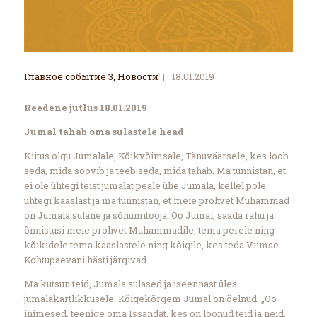
Главное событие 3
,
Новости
18.01.2019
Reedene jutlus 18.01.2019
Jumal tahab oma sulastele head
Kiitus olgu Jumalale, Kõikvõimsale, Tänuväärsele, kes loob
seda, mida soovib ja teeb seda, mida tahab. Ma tunnistan, et
ei ole ühtegi teist jumalat peale ühe Jumala, kellel pole
ühtegi kaaslast ja ma tunnistan, et meie prohvet Muhammad
on Jumala sulane ja sõnumitooja. Oo Jumal, saada rahu ja
õnnistusi meie prohvet Muhammadile, tema perele ning
kõikidele tema kaaslastele ning kõigile, kes teda Viimse
Kohtupäevani hästi järgivad.
Ma kutsun teid, Jumala sulased ja iseennast üles
jumalakartlikkusele. Kõigekõrgem Jumal on öelnud: „Oo
inimesed, teenige oma Issandat, kes on loonud teid ja neid,