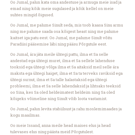
Oo Jumal, palun kata oma andestuse ja armuga meie isad ja
emad ning kõik meie sugulased ja kõik kellel on meie
suhtes mingid õigused.
Oo Jumal, me palume Sinult seda, mis toob kaasa Sinu armu
ning me palume saada osa kõigest heast ning me palume
kaitset iga patu eest. Oo Jumal, me palume Sinult võitu
Paradiisi pääsemise läbi ning pääsu Põrgutule eest.
Oo Jumal, ära jäta meile ühtegi pattu, ilma et Sa selle
andestad ega ühtegi muret, ilma et Sa sellele lahenduse
tooksid ega ühtegi võlga ilma et Sa aitaksid meil selle ära
maksta ega ühtegi haiget, ilma et Sa ta terveks raviksid ega
ühtegi surnut, ilma et Sa talle halastaksid ega ühtegi
probleemi, ilma et Sa selle lahendaksid ja lihtsaks teeksid
oo Sina, kes Sa oled heldeimatest heldeim ning Sa oled
kõigeks võimeline ning Sinult võib loota vastamist.
Oo Jumal, palun levita stabiilsust ja rahu moslemimaades ja
kogu maailmas.
Oo meie Issand, anna meile head maises elus ja head
tulevases elus ning päästa meid Põrgutulest.