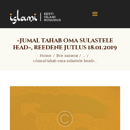
islami.ee
Eesti Islami Kogudus
Home
«Jumal tahab oma sulastele
head», reedene jutlus 18.01.2019
Events
News
Home
Все записи
...
«Jumal tahab oma sulastele head»...
Gallery
About
Contact
Donate