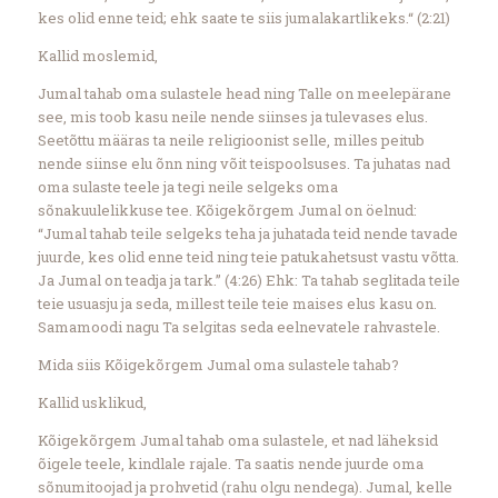
kes olid enne teid; ehk saate te siis jumalakartlikeks.“ (2:21)
Kallid moslemid,
Jumal tahab oma sulastele head ning Talle on meelepärane
see, mis toob kasu neile nende siinses ja tulevases elus.
Seetõttu määras ta neile religioonist selle, milles peitub
nende siinse elu õnn ning võit teispoolsuses. Ta juhatas nad
oma sulaste teele ja tegi neile selgeks oma
sõnakuulelikkuse tee. Kõigekõrgem Jumal on öelnud:
“Jumal tahab teile selgeks teha ja juhatada teid nende tavade
juurde, kes olid enne teid ning teie patukahetsust vastu võtta.
Ja Jumal on teadja ja tark.” (4:26) Ehk: Ta tahab seglitada teile
teie usuasju ja seda, millest teile teie maises elus kasu on.
Samamoodi nagu Ta selgitas seda eelnevatele rahvastele.
Mida siis Kõigekõrgem Jumal oma sulastele tahab?
Kallid usklikud,
Kõigekõrgem Jumal tahab oma sulastele, et nad läheksid
õigele teele, kindlale rajale. Ta saatis nende juurde oma
sõnumitoojad ja prohvetid (rahu olgu nendega). Jumal, kelle