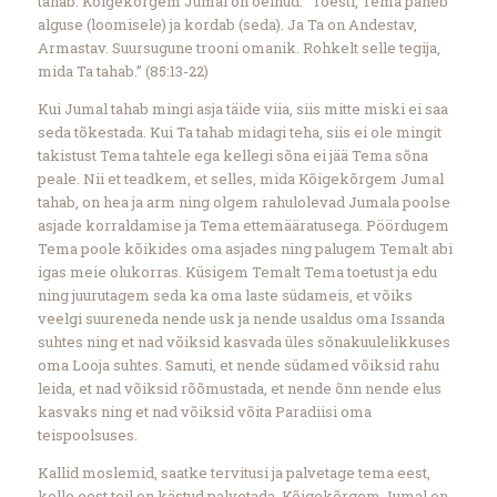
tahab. Kõigekõrgem Jumal on öelnud: “Tõesti, Tema paneb
alguse (loomisele) ja kordab (seda). Ja Ta on Andestav,
Armastav. Suursugune trooni omanik. Rohkelt selle tegija,
mida Ta tahab.” (85:13-22)
Kui Jumal tahab mingi asja täide viia, siis mitte miski ei saa
seda tõkestada. Kui Ta tahab midagi teha, siis ei ole mingit
takistust Tema tahtele ega kellegi sõna ei jää Tema sõna
peale. Nii et teadkem, et selles, mida Kõigekõrgem Jumal
tahab, on hea ja arm ning olgem rahulolevad Jumala poolse
asjade korraldamise ja Tema ettemääratusega. Pöördugem
Tema poole kõikides oma asjades ning palugem Temalt abi
igas meie olukorras. Küsigem Temalt Tema toetust ja edu
ning juurutagem seda ka oma laste südameis, et võiks
veelgi suureneda nende usk ja nende usaldus oma Issanda
suhtes ning et nad võiksid kasvada üles sõnakuulelikkuses
oma Looja suhtes. Samuti, et nende südamed võiksid rahu
leida, et nad võiksid rõõmustada, et nende õnn nende elus
kasvaks ning et nad võiksid võita Paradiisi oma
teispoolsuses.
Kallid moslemid, saatke tervitusi ja palvetage tema eest,
kelle eest teil on kästud palvetada. Kõigekõrgem Jumal on