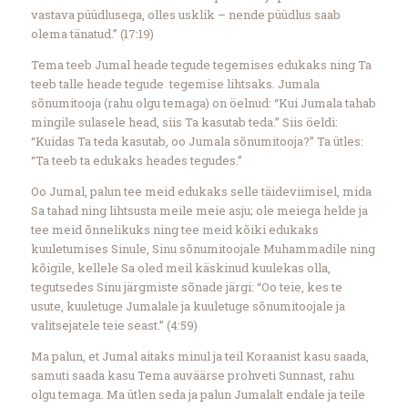
vastava püüdlusega, olles usklik – nende püüdlus saab
olema tänatud.” (17:19)
Tema teeb Jumal heade tegude tegemises edukaks ning Ta
teeb talle heade tegude tegemise lihtsaks. Jumala
sõnumitooja (rahu olgu temaga) on öelnud: “Kui Jumala tahab
mingile sulasele head, siis Ta kasutab teda.” Siis öeldi:
“Kuidas Ta teda kasutab, oo Jumala sõnumitooja?” Ta ütles:
“Ta teeb ta edukaks heades tegudes.”
Oo Jumal, palun tee meid edukaks selle täideviimisel, mida
Sa tahad ning lihtsusta meile meie asju; ole meiega helde ja
tee meid õnnelikuks ning tee meid kõiki edukaks
kuuletumises Sinule, Sinu sõnumitoojale Muhammadile ning
kõigile, kellele Sa oled meil käskinud kuulekas olla,
tegutsedes Sinu järgmiste sõnade järgi: “Oo teie, kes te
usute, kuuletuge Jumalale ja kuuletuge sõnumitoojale ja
valitsejatele teie seast.” (4:59)
Ma palun, et Jumal aitaks minul ja teil Koraanist kasu saada,
samuti saada kasu Tema auväärse prohveti Sunnast, rahu
olgu temaga. Ma ütlen seda ja palun Jumalalt endale ja teile