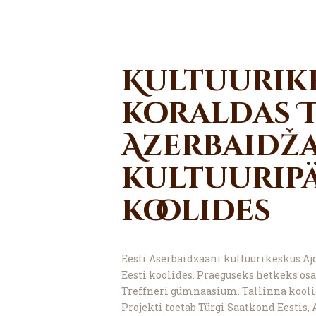
Kultuurik
koraldas T
Azerbaidž
kultuuripä
koolides
Eesti Aserbaidzaani kultuurikeskus Aj
Eesti koolides. Praeguseks hetkeks os
Treffneri gümnaasium. Tallinna kooli
Projekti toetab Türgi Saatkond Eestis,