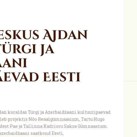
eskus Ajdan
ürgi ja
aani
evad Eesti
dan koraldas Türgi ja Azerbaidžaani kultuuripaevad
aleb projektis Nõo Reaalgümnaasium, Tartu Hugo
dest Pae ja Tallinna Kadrioru Saksa Gümnaasium.
 Azerbaidžaani saatkond Eesti,