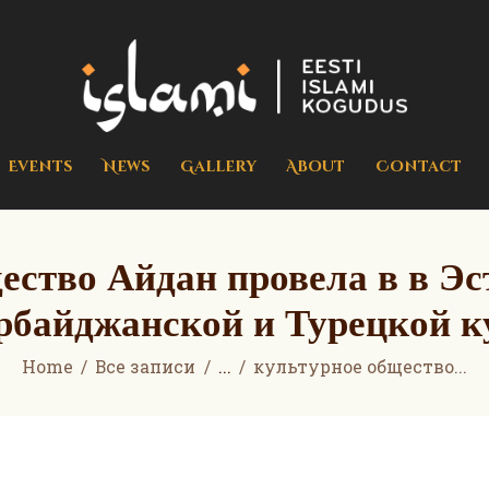
Home
Events
islami.ee
Eesti Islami Kogudus
News
Gallery
Events
News
Gallery
About
Contact
About
Contact
ество Айдан провела в в Э
Donate
рбайджанской и Турецкой 
Home
Все записи
...
культурное общество...