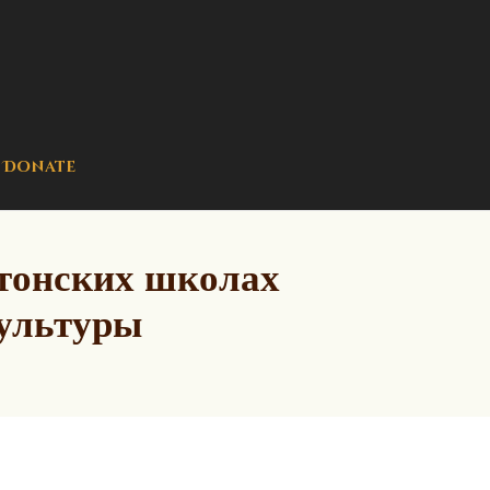
Donate
стонских школах
культуры