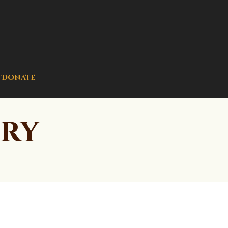
Donate
ory