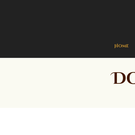
Home
Do