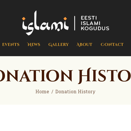
Home
Events
islami.ee
Eesti Islami Kogudus
News
Gallery
Events
News
Gallery
About
Contact
About
Contact
nation Hist
Donate
Home
Donation History