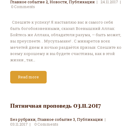
Главное событие 2
,
Новости
,
Публикации
24.11.2017
0
Comments
Спешите к успеху! Я наставляю вас и самого себя
быть богобоязненными, сказал Всевышний Аллах:
Бойтесь же Аллаха, обладатели разума, — быть может,
вы преуспеете. . Мусульмане! . С минаретов всех
мечетей днем и ночью раздаётся призыв: Спешите ко
всему хорошему и вы будете счастливы, как в этой
жизни , так…
Read more
Пятничная проповедь 03.11.2017
Без рубрики
,
Главное событие 3
,
Публикации
03.11.2017
0
Comments