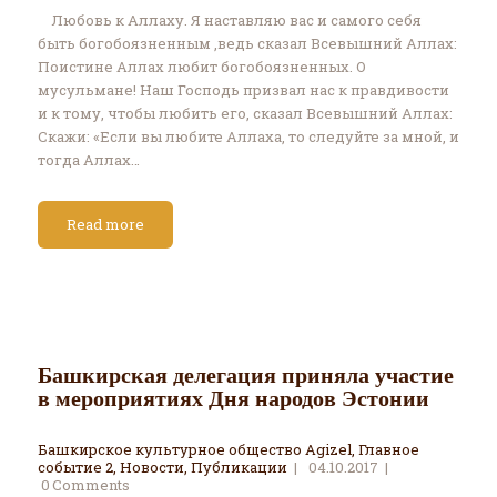
Любовь к Аллаху. Я наставляю вас и самого себя
быть богобоязненным ,ведь сказал Всевышний Аллах:
Поистине Аллах любит богобоязненных. О
мусульмане! Наш Господь призвал нас к правдивости
и к тому, чтобы любить его, сказал Всевышний Аллах:
Скажи: «Если вы любите Аллаха, то следуйте за мной, и
тогда Аллах…
Read more
Башкирская делегация приняла участие
в мероприятиях Дня народов Эстонии
Башкирское культурное общество Agizel
,
Главное
событие 2
,
Новости
,
Публикации
04.10.2017
0
Comments