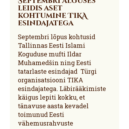
Septembri alguses
leidis aset
kohtumine TIKA
esindajatega
Septembri lõpus kohtusid
Tallinnas Eesti Islami
Koguduse mufti Ildar
Muhamedšin ning Eesti
tatarlaste esindajad Türgi
organisatsiooni TIKA
esindajatega. Läbirääkimiste
käigus lepiti kokku, et
tänavuse aasta kevadel
toimunud Eesti
vähemusrahvuste