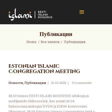
islami.ee
Eesti Islami Kogudus
Home
Публикации
Events
Home
Все записи
Публикации
News
Gallery
About
Estonian Islamic
Contact
Congregation meeting
Donate
Новости
,
Публикации
31.03.2018
0
Comments
28.03 toimus EESTI ISLAMI KOGUDUSE nõukogu ja
muftijaatide üldkoosolek, kus arutati 25.04
Rahvusraamatukogus EV100 ja EIK90 konverentsi
läbiviimist. 28.03 Estonian Islamic Congregation held a