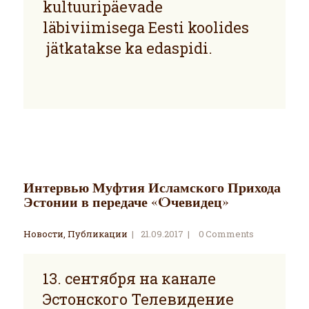
kultuuripäevade
läbiviimisega Eesti koolides
jätkatakse ka edaspidi.
Интервью Муфтия Исламского Прихода
Эстонии в передаче «Oчевидец»
Новости
,
Публикации
21.09.2017
0
Comments
13. сентября на канале
Эстонского Телевидение