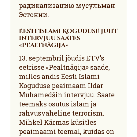
радикализацию мусульман
Эстонии.
Eesti Islami Koguduse juht
intervjuu saates
«Pealtnägija»
13. septembril jõudis ETV’s
eetrisse «Pealtnägija» saade,
milles andis Eesti Islami
Koguduse peaimaam Ildar
Muhamedšin intervjuu. Saate
teemaks osutus islam ja
rahvusvaheline terrorism.
Mihkel Kärmas küsitles
peaimaami teemal, kuidas on