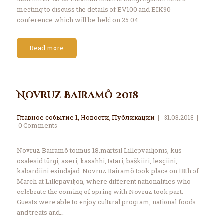
meeting to discuss the details of EV100 and EIK90
conference which will be held on 25.04.
Read more
Novruz Bairamõ 2018
Главное событие 1
,
Новости
,
Публикации
31.03.2018
0
Comments
Novruz Bairamõ toimus 18.märtsil Lillepvailjonis, kus
osalesid türgi, aseri, kasahhi, tatari, baškiiri, lesgiini,
kabardiini esindajad. Novruz Bairamõ took place on 18th of
March at Lillepaviljon, where different nationalities who
celebrate the coming of spring with Novruz took part.
Guests were able to enjoy cultural program, national foods
and treats and…