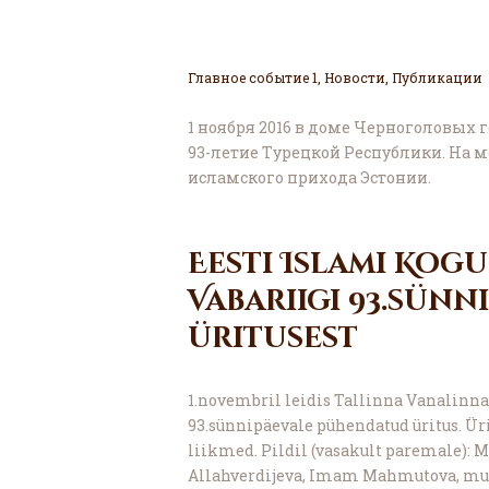
Главное событие 1
,
Новости
,
Публикации
1 ноября 2016 в доме Черноголовых
93-летие Турецкой Республики. На
исламского прихода Эстонии.
Eesti Islami Kog
Vabariigi 93.sün
üritusest
1.novembril leidis Tallinna Vanalinna
93.sünnipäevale pühendatud üritus. Üri
liikmed. Pildil (vasakult paremale): 
Allahverdijeva, Imam Mahmutova, mu