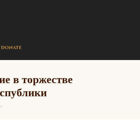
Donate
е в торжестве
еспублики
.