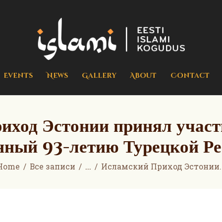
Home
Events
islami.ee
Eesti Islami Kogudus
News
Gallery
Events
News
Gallery
About
Contact
About
Contact
иход Эстонии принял участи
Donate
ный 93-летию Турецкой Р
Home
Все записи
...
Исламский Приход Эстонии..