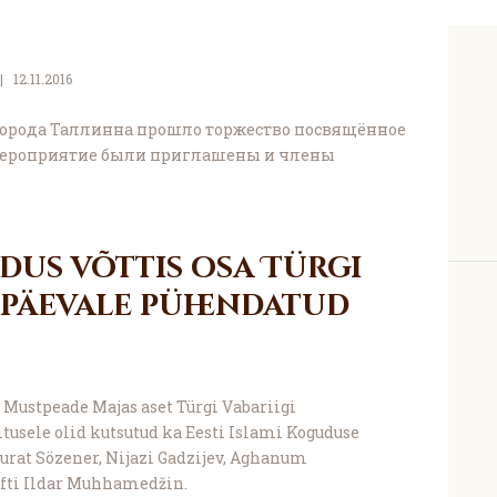
12.11.2016
 города Таллинна прошло торжество посвящённое
 мероприятие были приглашены и члены
udus võttis osa Türgi
nipäevale pühendatud
 Mustpeade Majas aset Türgi Vabariigi
tusele olid kutsutud ka Eesti Islami Koguduse
Murat Sözener, Nijazi Gadzijev, Aghanum
fti Ildar Muhhamedžin.