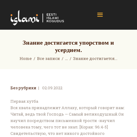
islami.ee
Eesti Islami Kogudus
Home
Знание достигается упорством и
усердием.
Events
News
Home
Все записи
...
Знание достигается...
Gallery
About
Contact
Без рубрики
02.09.2022
Donate
Первая хутба
Вся хвала принадлежит Аллаху, который говорит нам:
Читай, ведь твой Господь — Самый великодушный.Он
научил посредством письменной трости -научил
человека тому, чего тот не знал. [Коран: 96:4-5]‎
Свидетельствую, что нет никого достойного