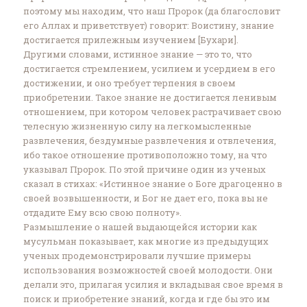
поэтому мы находим, что наш Пророк (да благословит
его Аллах и приветствует) говорит: Воистину, знание
достигается прилежным изучением [Бухари].
Другими словами, истинное знание — это то, что
достигается стремлением, усилием и усердием в его
достижении, и оно требует терпения в своем
приобретении. Такое знание не достигается ленивым
отношением, при котором человек растрачивает свою
телесную жизненную силу на легкомысленные
развлечения, бездумные развлечения и отвлечения,
ибо такое отношение противоположно тому, на что
указывал Пророк. По этой причине один из ученых
сказал в стихах: «Истинное знание о Боге драгоценно в
своей возвышенности, и Бог не дает его, пока вы не
отдадите Ему всю свою полноту». ‎
Размышление о нашей выдающейся истории как
мусульман показывает, как многие из предыдущих
ученых продемонстрировали лучшие примеры
использования возможностей своей молодости. Они
делали это, прилагая усилия и вкладывая свое время в
поиск и приобретение знаний, когда и где бы это им