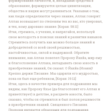
формирования личности, и, вкладывая средства в
образование, формируются целые цивилизации,
общества и нации могут развиваться. Указывая о том,
как люди определяются через знание, Аллах говорит:
Аллах возвышает по степеням тех из вас, кто уверовал,
и тех, кому даровано знание. [Коран: ‎‎58:11]‎
Итак, стремись, о ученик, и напрягайся, используй
свою молодость в поисках знаний и развитии навыков.
Стремитесь получить как можно больше знаний и
добродетелей со всей своей решимостью,
настойчивостью, силой и выдержкой. Обратите
внимание, как Аллах повелел Пророку Йахйа, мир ему
и благословение Аллаха, вкладывать свою юность в
приобретение знаний, Он сказал: О Йахйа (Иоанн)!
Крепко держи Писание. Мы одарили его мудростью,
пока он был еще ребенком, [Коран: 19:12]‎
Итак, здесь в качестве примера для подражания мы
видим, как Пророку Яхье (да благословит его Аллах и
приветствует) в детстве, в расцвете юности, было
сказано, чтобы он стремился и был полон решимости
в приобретении знаний. Священного Писания.
Пророки являются образцами для подражания,