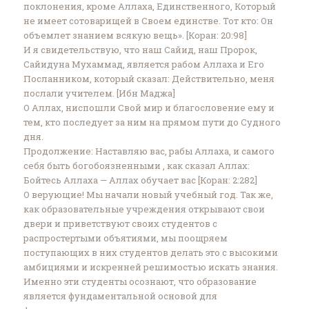
поклонения, кроме Аллаха, Единственного, Который
не имеет сотоварищей в Своем единстве. Тот кто: Он
объемлет знанием всякую вещь». [Коран: ‎‎20:98]‎
И я свидетельствую, что наш Сайид, наш Пророк,
Сайидуна Мухаммад, является рабом Аллаха и Его
Посланником, который сказал: Действительно, меня
послали учителем. [Ибн Маджа]‎
О Аллах, ниспошли Свой мир и благословение ему и
тем, кто последует за ним на прямом пути до Судного
дня. ‎
Продолжение: Наставляю вас, рабы Аллаха, и самого
себя быть богобоязненными , как сказал Аллах:
Бойтесь Аллаха — Аллах обучает вас [Коран: 2:282]‎
О верующие! Мы начали новый учебный год. Так же,
как образовательные учреждения открывают свои
двери и приветствуют своих студентов с
распростертыми объятиями, мы поощряем
поступающих в них студентов делать это с высокими
амбициями и искренней решимостью искать знания.
Именно эти студенты осознают, что образование
является фундаментальной основой для