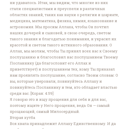
ни удавалось. Итак, мы видим, что многие из них
стали специалистами и преуспели в различных
областях знаний, таких как науки о религии и шариате,
медицина, математика, физика, химия, языкознание и
астрономия. Мы просим Аллаха, чтобы Он почтил
наших дочерей и сыновей, в свою очередь, светом
такого знания и благодатью понимания, и украсил их
красотой и светом такого истинного образования. О
Аллах, мы молим, чтобы Ты принял всех нас к Своему
послушанию и благословил нас послушанием Твоему
Посланнику (да благословит его Аллах и
приветствует) и послушанием тех, кому Ты приказал
нам проявлять послушание, согласно Твоим словам‏:‏ О
вы, которые уверовали, повинуйтесь Аллаху и
повинуйтесь Посланнику и тем, кто обладает властью
среди вас. [Коран: ‎‎4:59]‎
Я говорю это и ищу прощения для себя и для вас,
поэтому ищите у Него прощения, ведь Он — самый
прощающий, самый Милосердный.
Вторая хутба
Вся хвала принадлежит Аллаху Единственному. И да