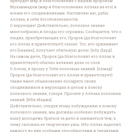
пребудет мир и благословение с нашим пророком
Мухаммадом (мир и благословение Аллаха на его) и
всеми его сподвижниками. Наставляю вас, рабы
Аллаха, и себя богобоязненности‏.
О верующие! Действительно, полезное знание
многообразно,и плоды его огромны. Сообщается, что о
людях, приобретающих его, Пророк (да благословит
его Аллах и приветствует) сказал: Тот, кто принимает
его [знание], получает обильную долю.‎ [Абу Дауд]‎
На самом деле, Пророк (да благословит его Аллах и
приветствует) обычно начинал день со слов:
О Аллах, я прошу у Тебя полезных знаний. [Ахмад]‎
Пророк (да благословит его Аллах и приветствует)
также имел обыкновение поощрять своих
сподвижников и верующих в целом к поиску
полезного знания, говоря: Просите у Аллаха полезных
знаний. [Ибн Маджа]‎
Действительно, следуя этому побуждению к поиску
полезного знания, мы должны особенно побуждать
нашу молодежь браться за дело и заниматься тем, к
чему склонны ее творческие умы. Ибо Аллах наделил
каждого из них особыми способностями и талантами,