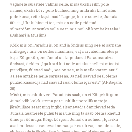
vagadele sulastele valmis selle, mida ükski silm pole
näinud, ükski kõrv pole kuulnud ning mida ükski mõistus
pole kunagi ette kujutanud.“ Lugege, kui te soovite, Jumala
ütlust: „Ükski hing ei tea, mis on neile peidetud
silmarõõmust tasuks selle eest, mis neil oli kombeks teha.“
(Bukhari ja Muslim)
Kõik mis on Paradiisis, on and ja õndsus ning see ei sarnane
millegagi, mis on selles maailmas, välja arvatud nimetus ja
kuju. Kõigekõrgem Jumal on kirjeldanud Paradiisirahva
õndsust, öeldes: „Iga kord kui neile antakse sellest mingist
puuviljast, ütlevad nad: „See on see, mis meile varem anti.“
Ja see antakse neile sarnasena. Ja neil saavad seal olema
puhtad kaasad ja nad saavad seal olema igavesti.” (Al-Baqara:
25)
Miski, mis usklik veel Paradiisis saab, on et Kõigekõrgem
Jumal viib kokku tema pere usklike pereliikmete ja
järeltulijate seast ning inglid sisenevad ja õnnitlevad teda
Jumala heameele puhul tema üle ning ta saab olema kaetud
õnne ja rõõmuga. Kõigekõrgem Jumal on öelnud: „Igaviku
aiad, millesse sisenevad nemad ja kes oli vaga nende isade,
abikaasade ja järeltulijate hulgast ning inglid sisenevad