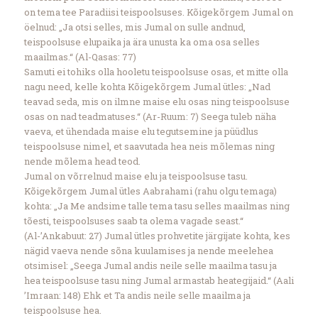
on tema tee Paradiisi teispoolsuses. Kõigekõrgem Jumal on
öelnud: „Ja otsi selles, mis Jumal on sulle andnud,
teispoolsuse elupaika ja ära unusta ka oma osa selles
maailmas.“ (Al-Qasas: 77)
Samuti ei tohiks olla hooletu teispoolsuse osas, et mitte olla
nagu need, kelle kohta Kõigekõrgem Jumal ütles: „Nad
teavad seda, mis on ilmne maise elu osas ning teispoolsuse
osas on nad teadmatuses.“ (Ar-Ruum: 7) Seega tuleb näha
vaeva, et ühendada maise elu tegutsemine ja püüdlus
teispoolsuse nimel, et saavutada hea neis mõlemas ning
nende mõlema head teod.
Jumal on võrrelnud maise elu ja teispoolsuse tasu.
Kõigekõrgem Jumal ütles Aabrahami (rahu olgu temaga)
kohta: „Ja Me andsime talle tema tasu selles maailmas ning
tõesti, teispoolsuses saab ta olema vagade seast.“
(Al-’Ankabuut: 27) Jumal ütles prohvetite järgijate kohta, kes
nägid vaeva nende sõna kuulamises ja nende meelehea
otsimisel: „Seega Jumal andis neile selle maailma tasu ja
hea teispoolsuse tasu ning Jumal armastab heategijaid.“ (Aali
’Imraan: 148) Ehk et Ta andis neile selle maailma ja
teispoolsuse hea.