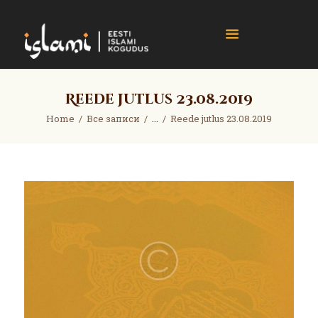
islami.ee
Eesti Islami Kogudus
Home
Reede jutlus 23.08.2019
Events
Home
Все записи
...
Reede jutlus 23.08.2019
News
Gallery
About
Contact
Donate