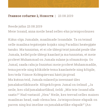
Главное событие 2
,
Новости
23.08.2019
Reede jutlus 23.08.2019
Meie Issand, anna meile head selles elus ja teispoolsuses
Kiitus olgu Jumalale, maailmade Issandale. Ta on teinud
selle maailma tegutsejate kojaks ning Paradiisi heategijate
tasuks. Ma tunnistan, et ei ole ühtegi teist jumalat peale ühe
Jumala, kellel pole ühtegi kaaslast ja ma tunnistan, et meie
prohvet Muhammad on Jumala sulane ja sõnumitooja. Oo
Jumal, saada rahu ja õnnistusi meie prohvet Muhammadile,
tema perele ning kõikidele tema kaaslastele ning kõigile,
kes teda Viimse Kohtupäevani hästi järgivad.
Ma kutsun teid, Jumala sulased ja iseennast üles
jumalakartlikkusele. Kõigekõrgem Jumal on öelnud: „Ja
neile, kes olid jumalakartlikud, öeldi: „Mis teie Issand alla
saatis?“ Nad vastasid: „Hea.“ Neile, kes teevad selles maises
maailmas head, saab olema hea. Ja teispoolsuse elupaik on
parem ning kui imeline on jumalakartlike elupaik!“ (An-