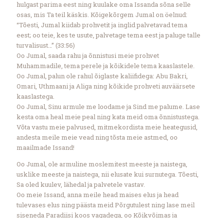
hulgast parima eest ning kuulake oma Issanda sõna selle
osas, mis Ta teil käskis. Kõigekõrgem Jumal on öelnud:
“Tõesti, Jumal kiidab prohvetit ja inglid palvetavad tema
eest; oo teie, kes te usute, palvetage tema eest ja paluge talle
turvalisust…” (33:56)
Oo Jumal, saada rahu ja õnnistusi meie prohvet
Muhammadile, tema perele ja kõikidele tema kaaslastele.
Oo Jumal, palun ole rahul õiglaste kaliifidega: Abu Bakri,
Omari, Uthmaani ja Aliga ning kõikide prohveti auväärsete
kaaslastega.
Oo Jumal, Sinu armule me loodame ja Sind me palume. Lase
kesta oma heal meie peal ning kata meid oma õnnistustega.
Võta vastu meie palvused, mitmekordista meie heategusid,
andesta meile meie vead ning tõsta meie astmed, oo
maailmade Issand!
Oo Jumal, ole armuline moslemitest meeste ja naistega,
usklike meeste ja naistega, nii elusate kui surnutega. Tõesti,
Sa oled kuulev, lähedal ja palvetele vastav.
Oo meie Issand, anna meile head maises elus ja head
tulevases elus ning päästa meid Põrgutulest ning lase meil
siseneda Paradiisi koos vagadega, oo Kõikvõimas ja