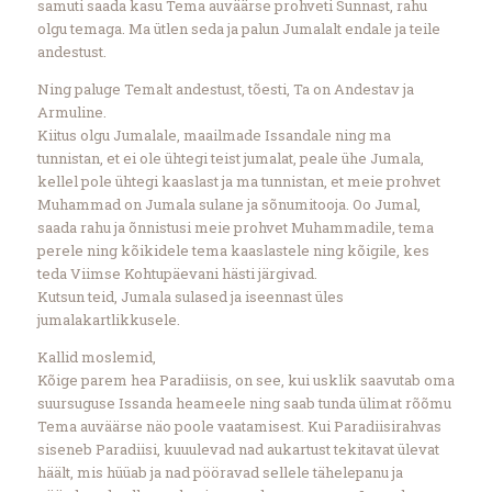
samuti saada kasu Tema auväärse prohveti Sunnast, rahu
olgu temaga. Ma ütlen seda ja palun Jumalalt endale ja teile
andestust.
Ning paluge Temalt andestust, tõesti, Ta on Andestav ja
Armuline.
Kiitus olgu Jumalale, maailmade Issandale ning ma
tunnistan, et ei ole ühtegi teist jumalat, peale ühe Jumala,
kellel pole ühtegi kaaslast ja ma tunnistan, et meie prohvet
Muhammad on Jumala sulane ja sõnumitooja. Oo Jumal,
saada rahu ja õnnistusi meie prohvet Muhammadile, tema
perele ning kõikidele tema kaaslastele ning kõigile, kes
teda Viimse Kohtupäevani hästi järgivad.
Kutsun teid, Jumala sulased ja iseennast üles
jumalakartlikkusele.
Kallid moslemid,
Kõige parem hea Paradiisis, on see, kui usklik saavutab oma
suursuguse Issanda heameele ning saab tunda ülimat rõõmu
Tema auväärse näo poole vaatamisest. Kui Paradiisirahvas
siseneb Paradiisi, kuuulevad nad aukartust tekitavat ülevat
häält, mis hüüab ja nad pööravad sellele tähelepanu ja