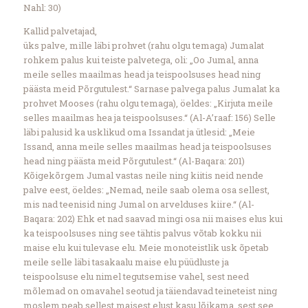
Nahl: 30)
Kallid palvetajad,
üks palve, mille läbi prohvet (rahu olgu temaga) Jumalat
rohkem palus kui teiste palvetega, oli: „Oo Jumal, anna
meile selles maailmas head ja teispoolsuses head ning
päästa meid Põrgutulest.“ Sarnase palvega palus Jumalat ka
prohvet Mooses (rahu olgu temaga), öeldes: „Kirjuta meile
selles maailmas hea ja teispoolsuses.“ (Al-A’raaf: 156) Selle
läbi palusid ka usklikud oma Issandat ja ütlesid: „Meie
Issand, anna meile selles maailmas head ja teispoolsuses
head ning päästa meid Põrgutulest.“ (Al-Baqara: 201)
Kõigekõrgem Jumal vastas neile ning kiitis neid nende
palve eest, öeldes: „Nemad, neile saab olema osa sellest,
mis nad teenisid ning Jumal on arvelduses kiire.“ (Al-
Baqara: 202) Ehk et nad saavad mingi osa nii maises elus kui
ka teispoolsuses ning see tähtis palvus võtab kokku nii
maise elu kui tulevase elu. Meie monoteistlik usk õpetab
meile selle läbi tasakaalu maise elu püüdluste ja
teispoolsuse elu nimel tegutsemise vahel, sest need
mõlemad on omavahel seotud ja täiendavad teineteist ning
moslem peab sellest maisest elust kasu lõikama, sest see