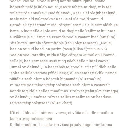
pöörduvad selle poole ning nende suursugune Issand
kõnetab neid ja ütleb neile: „Kas te tahate midagi, mis Ma
teile juurde annaks?“ Nad ütlevad: „Kas Sa ei ole juba teinud
meie nägusid valgeteks? Kas Sa ei ole meid pannud
Paradiisi ja päästnud meid Põrgutulest?“ Ja siis eemaldab Ta
katte. Ning neile ei ole antud midagi neile kallimat kui oma
auväärse ja suursuguse Issanda poole vaatamine.“ (Muslim)
Siis luges Jumala sõnumitooja (rahu olgu temaga): „Neile,
kes on teinud head, on parim (tasu) ja lisa.“ (Yuunus: 26)
See on see Paradiis, mida Kõigekõrgem Jumal on lubanud
sellele, kes Temasse usub ning näeb selle nimel vaeva.
Jumal on öelnud: „Ja kes tahab teispoolsust ja püüdleb selle
jaoks sellele vastava püüdlusega, olles samas usklik, nende
püüdlus saab olema kõrgelt hinnatud.“ (Al-Israa’: 19)
Inimeste positsioon teispoolsuses saab olema vastavalt
nende tegudele selles maailmas. Prohvet (rahu olgu temaga)
on öelnud: „Headuse rahvas selles maailmas on headuse
rahvas teispoolsuses.“ (Al-Bukhari)
Nii et nähku siis inimene vaeva, et võita nii selle maailma
kui ka teispoolsuse hea.
Kallid moslemid, saatke tervitusi ja palvetage inimkonna