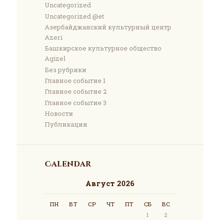
Uncategorized
Uncategorized @et
Азербайджанский культурный центр
Azeri
Башкирское культурное общество
Agizel
Без рубрики
Главное событие 1
Главное событие 2
Главное событие 3
Новости
Публикации
Calendar
Август 2026
ПН
ВТ
СР
ЧТ
ПТ
СБ
ВС
1
2