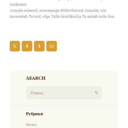
Andestav.
Jumala sulased, meenutage Kõikvõimsat Jumalat, siis
meenutab Ta teid, olge Talle tänulikud ja Ta annab teile lisa.
Search
Найти:
Рубрики
News