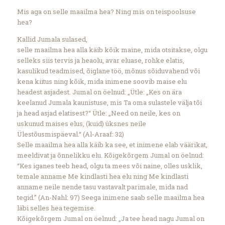
Mis aga on selle maailma hea? Ning mis on teispoolsuse
hea?
Kallid Jumala sulased,
selle maailma hea alla käib kõik maine, mida otsitakse, olgu
selleks siis tervis ja heaolu, avar eluase, rohke elatis,
kasulikud teadmised, õiglane töö, mõnus sõiduvahend või
kena kiitus ning kõik, mida inimene soovib maise elu
headest asjadest. Jumal on öelnud: „Ütle: „Kes on ära
keelanud Jumala kaunistuse, mis Ta oma sulastele välja tõi
ja head asjad elatisest?“ Ütle: „Need on neile, kes on
uskunud maises elus, (kuid) üksnes neile
Ülestõusmispäeval.“ (Al-Araaf: 32)
Selle maailma hea alla käib ka see, et inimene elab väärikat,
meeldivat ja õnnelikku elu. Kõigekõrgem Jumal on öelnud:
“Kes iganes teeb head, olgu ta mees või naine, olles usklik,
temale anname Me kindlasti hea elu ning Me kindlasti
anname neile nende tasu vastavalt parimale, mida nad
tegid.” (An-Nahl: 97) Seega inimene saab selle maailma hea
läbi selles hea tegemise.
Kõigekõrgem Jumal on öelnud: „Ja tee head nagu Jumal on