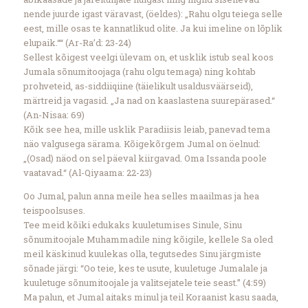
nende juurde igast väravast, (öeldes): „Rahu olgu teiega selle
eest, mille osas te kannatlikud olite. Ja kui imeline on lõplik
elupaik.““ (Ar-Ra’d: 23-24)
Sellest kõigest veelgi ülevam on, et usklik istub seal koos
Jumala sõnumitoojaga (rahu olgu temaga) ning kohtab
prohveteid, as-siddiiqiine (täielikult usaldusväärseid),
märtreid ja vagasid. „Ja nad on kaaslastena suurepärased.“
(An-Nisaa: 69)
Kõik see hea, mille usklik Paradiisis leiab, panevad tema
näo valgusega särama. Kõigekõrgem Jumal on öelnud:
„(Osad) näod on sel päeval kiirgavad. Oma Issanda poole
vaatavad.“ (Al-Qiyaama: 22-23)
Oo Jumal, palun anna meile hea selles maailmas ja hea
teispoolsuses.
Tee meid kõiki edukaks kuuletumises Sinule, Sinu
sõnumitoojale Muhammadile ning kõigile, kellele Sa oled
meil käskinud kuulekas olla, tegutsedes Sinu järgmiste
sõnade järgi: “Oo teie, kes te usute, kuuletuge Jumalale ja
kuuletuge sõnumitoojale ja valitsejatele teie seast.” (4:59)
Ma palun, et Jumal aitaks minul ja teil Koraanist kasu saada,