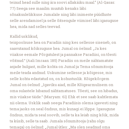
teinud head sulle ning ära soovi allakäiku maal.” (Al-Qasas:
77) Seega see maailm muutub kenaks läbi
sõnakuulelikkuse Jumalale ning läbi inimeste püüdluste
selle arendamisel ja selle õitsengule viimisel läbi igasuguse
hea, mida nad selles teevad.
Kallid usklikud,
teispoolsuse hea on Paradiis ning kes sellesse siseneb, on
saavutanud kõiksuguse hea. Jumal on öelnud: „Ja kes
viiakse eemale Põrgutulest ja pannakse Paradiisi, on tõesti
võitnud.“ (Aali Imraan: 185) Paradiis on meile nähtamatute
asjade hulgast, mille kohta on Jumal ja Tema sõnumitooja
meile teada andnud. Uskumine sellesse ja kõigesse, mis
selle kohta edastatud on, on kohustuslik. Kõigekõrgem
Jumal on öelnud: „Igaviku aiad, mille Kõigearmulisem on
oma sulastele lubanud nähtamatuses. Tõesti, see on lubadus,
mis viiakse täide.“ (Maryam: 61) Ehk et see saab kahtlemata
nii olema. Usklik saab seega Paradiisis olema igavesti ning
tema jaoks on seal õndsus, mis kunagi ei lõppe. Igasugune
õndsus, mida ta seal soovib, selle ta ka leiab ning kõik, mida
ta küsib, selle ta saab. Jumala sõnumitooja (rahu olgu
temaga) on öelnud: „Jumal ütles: „Ma olen seadnud oma