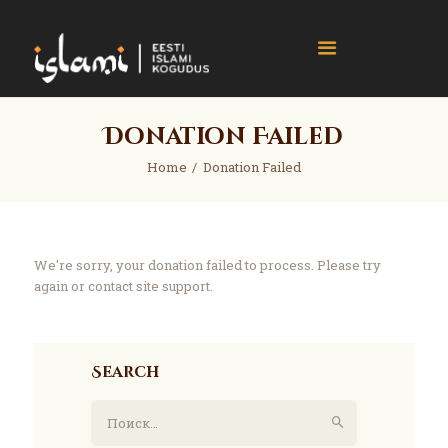
islami.ee
Eesti Islami Kogudus
Home
Donation Failed
Events
Home
Donation Failed
News
Gallery
About
We're sorry, your donation failed to process. Please try
Contact
again or contact site support.
Donate
Search
Найти: