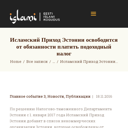
islami.ee
Eesti Islami Kogudus
Home
Исламский Приход Эстонии освободится
от обязанности платить подоходный
Events
налог
News
Home
Все записи
...
Исламский Приход Эстонии...
Gallery
About
Contact
Donate
Главное событие 3
,
Новости
,
Публикации
18.11.2016
По решению Налогово-таможенного Департамента
Эстонии с 1. января 2017 года Исламский Приход
Эстонии добавят в список некоммерческих
организации Эстонии, которые освобождены от