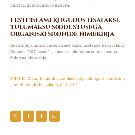
уплаты подоходного налога.
Eesti Islami Kogudus lisatakse
tulumaksu soodustusega
organisatsioonide nimekirja
Eesti tolli-ja maksuameti otsuse alusel lisatakse Eesti Islami
Kogudus 2017. aasta 1. jaanuarist tulumaksu soodustusega
ühingute nimekirja
20161110_Otsus_tulumaksusoodustusega_ühingute_nimekirja
_kandmise_kohta_alates_01.01.2017